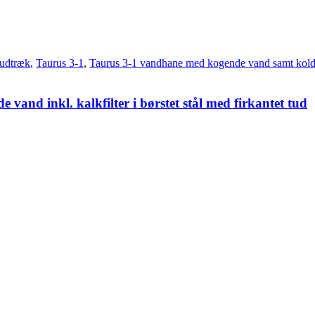
udtræk
,
Taurus 3-1
,
Taurus 3-1 vandhane med kogende vand samt kold
vand inkl. kalkfilter i børstet stål med firkantet tud