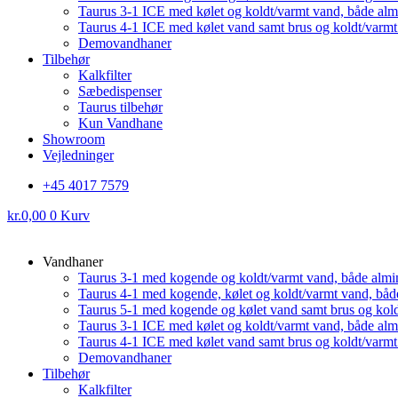
Taurus 3-1 ICE med kølet og koldt/varmt vand, både al
Taurus 4-1 ICE med kølet vand samt brus og koldt/varm
Demovandhaner
Tilbehør
Kalkfilter
Sæbedispenser
Taurus tilbehør
Kun Vandhane
Showroom
Vejledninger
+45 4017 7579
kr.
0,00
0
Kurv
Vandhaner
Taurus 3-1 med kogende og koldt/varmt vand, både almi
Taurus 4-1 med kogende, kølet og koldt/varmt vand, båd
Taurus 5-1 med kogende og kølet vand samt brus og kol
Taurus 3-1 ICE med kølet og koldt/varmt vand, både al
Taurus 4-1 ICE med kølet vand samt brus og koldt/varm
Demovandhaner
Tilbehør
Kalkfilter