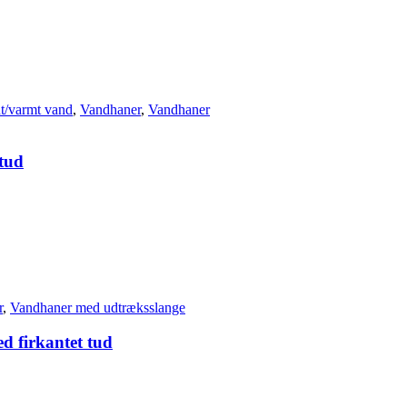
t/varmt vand
,
Vandhaner
,
Vandhaner
 tud
r
,
Vandhaner med udtræksslange
d firkantet tud