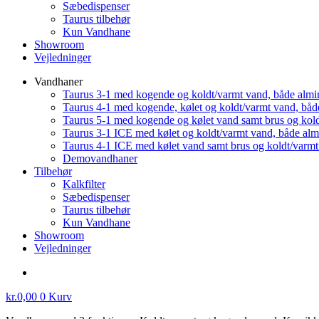
Sæbedispenser
Taurus tilbehør
Kun Vandhane
Showroom
Vejledninger
Vandhaner
Taurus 3-1 med kogende og koldt/varmt vand, både almi
Taurus 4-1 med kogende, kølet og koldt/varmt vand, båd
Taurus 5-1 med kogende og kølet vand samt brus og kol
Taurus 3-1 ICE med kølet og koldt/varmt vand, både al
Taurus 4-1 ICE med kølet vand samt brus og koldt/varm
Demovandhaner
Tilbehør
Kalkfilter
Sæbedispenser
Taurus tilbehør
Kun Vandhane
Showroom
Vejledninger
kr.
0,00
0
Kurv