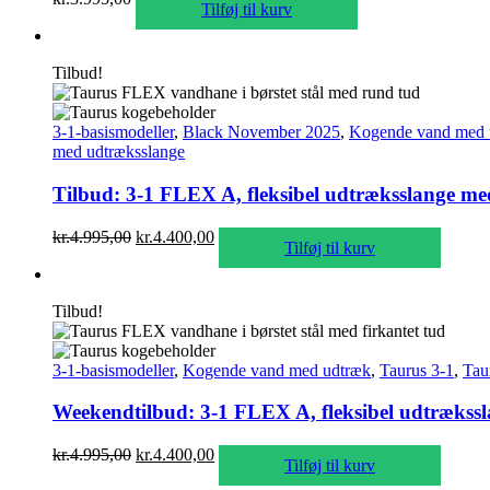
Tilføj til kurv
Tilbud!
3-1-basismodeller
,
Black November 2025
,
Kogende vand med 
med udtræksslange
Tilbud: 3-1 FLEX A, fleksibel udtræksslange med 
Den
Den
kr.
4.995,00
kr.
4.400,00
Tilføj til kurv
oprindelige
aktuelle
pris
pris
var:
er:
Tilbud!
kr.4.995,00.
kr.4.400,00.
3-1-basismodeller
,
Kogende vand med udtræk
,
Taurus 3-1
,
Tau
Weekendtilbud: 3-1 FLEX A, fleksibel udtræksslan
Den
Den
kr.
4.995,00
kr.
4.400,00
Tilføj til kurv
oprindelige
aktuelle