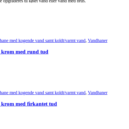
opgraderes til kølet vand eller vand med brus.
hane med kogende vand samt koldt/varmt vand
,
Vandhaner
 i krom med rund tud
hane med kogende vand samt koldt/varmt vand
,
Vandhaner
i krom med firkantet tud