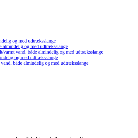
ndelig og med udtræksslange
e almindelig og med udtræksslange
dt/varmt vand, både almindelig og med udtræksslange
mindelig og med udtræksslange
t vand, både almindelig og med udtræksslange