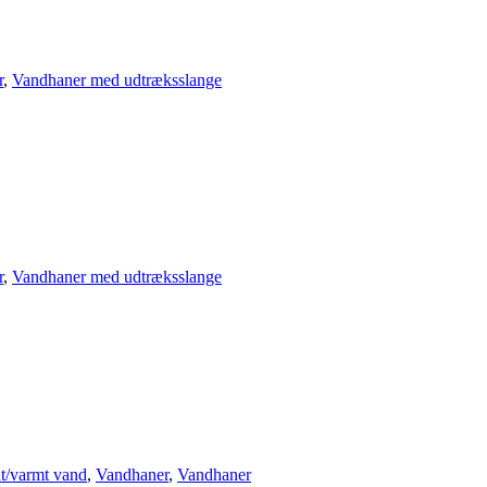
r
,
Vandhaner med udtræksslange
r
,
Vandhaner med udtræksslange
t/varmt vand
,
Vandhaner
,
Vandhaner