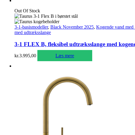
pris
pris
var:
er:
Out Of Stock
kr.4.995,00.
kr.4.400,00.
3-1-basismodeller
,
Black November 2025
,
Kogende vand med 
med udtræksslange
3-1 FLEX B, fleksibel udtræksslange med kogende 
kr.
3.995,00
Læs mere