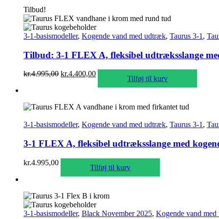
Tilbud!
3-1-basismodeller
,
Kogende vand med udtræk
,
Taurus 3-1
,
Tau
Tilbud: 3-1 FLEX A, fleksibel udtræksslange me
Den
Den
kr.
4.995,00
kr.
4.400,00
Tilføj til kurv
oprindelige
aktuelle
pris
pris
var:
er:
kr.4.995,00.
kr.4.400,00.
3-1-basismodeller
,
Kogende vand med udtræk
,
Taurus 3-1
,
Tau
3-1 FLEX A, fleksibel udtræksslange med kogende
kr.
4.995,00
Tilføj til kurv
3-1-basismodeller
,
Black November 2025
,
Kogende vand med 