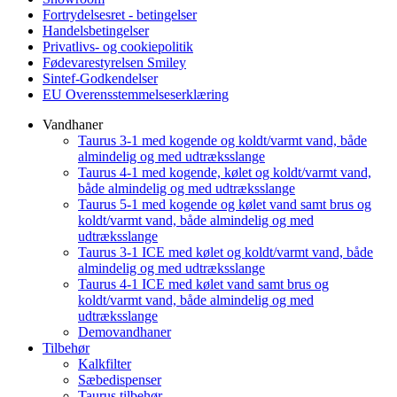
Fortrydelsesret - betingelser
Handelsbetingelser
Privatlivs- og cookiepolitik
Fødevarestyrelsen Smiley
Sintef-Godkendelser
EU Overensstemmelseserklæring
Vandhaner
Taurus 3-1 med kogende og koldt/varmt vand, både
almindelig og med udtræksslange
Taurus 4-1 med kogende, kølet og koldt/varmt vand,
både almindelig og med udtræksslange
Taurus 5-1 med kogende og kølet vand samt brus og
koldt/varmt vand, både almindelig og med
udtræksslange
Taurus 3-1 ICE med kølet og koldt/varmt vand, både
almindelig og med udtræksslange
Taurus 4-1 ICE med kølet vand samt brus og
koldt/varmt vand, både almindelig og med
udtræksslange
Demovandhaner
Tilbehør
Kalkfilter
Sæbedispenser
Taurus tilbehør