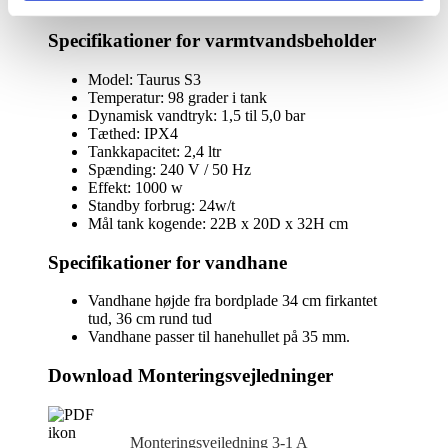
inkl.
kalkfilter
Specifikationer for varmtvandsbeholder
i
sort
med
Model: Taurus S3
rund
Temperatur: 98 grader i tank
tud
Dynamisk vandtryk: 1,5 til 5,0 bar
antal
Tæthed: IPX4
Tankkapacitet: 2,4 ltr
Spænding: 240 V / 50 Hz
Effekt: 1000 w
Standby forbrug: 24w/t
Mål tank kogende: 22B x 20D x 32H cm
Specifikationer for vandhane
Vandhane højde fra bordplade 34 cm firkantet
tud, 36 cm rund tud
Vandhane passer til hanehullet på 35 mm.
Download Monteringsvejledninger
Monteringsvejledning 3‑1 A