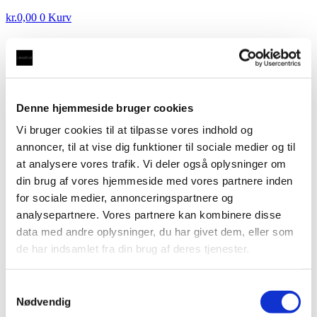
kr.
0,00
0
Kurv
DEMOVANDHANE: 3-1 FLEX A, fleksibel
Denne hjemmeside bruger cookies
udtræksslange med kogende vand inkl. kalkfilter i
Vi bruger cookies til at tilpasse vores indhold og
messing med firkantet tud
kr.
3.500,00
annoncer, til at vise dig funktioner til sociale medier og til
DEMOVANDHANE: Taurus 3-1 med kogende vand
at analysere vores trafik. Vi deler også oplysninger om
inkl. kalkfilter i sort med rund tud
kr.
3.500,00
din brug af vores hjemmeside med vores partnere inden
DEMOVANDHANE: Taurus 3-1
for sociale medier, annonceringspartnere og
analysepartnere. Vores partnere kan kombinere disse
A med kogende vand inkl.
data med andre oplysninger, du har givet dem, eller som
kalkfilter i sort med rund tud
de har indsamlet fra din brug af deres tjenester.
kr.
3.500,00
Samtykkevalg
Nødvendig
Komplet sæt:
Taurus 3-1 vandhane inkl.