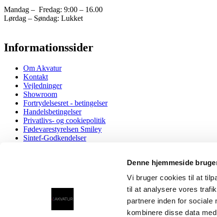
Mandag – Fredag: 9:00 – 16.00
Lørdag – Søndag: Lukket
Informationssider
Om Akvatur
Kontakt
Vejledninger
Showroom
Fortrydelsesret - betingelser
Handelsbetingelser
Privatlivs- og cookiepolitik
Fødevarestyrelsen Smiley
Sintef-Godkendelser
EU Overensstemmelseserklæring
Denne hjemmeside bruger
Vandhaner
Taurus 3-1 med kogende og koldt/varmt vand, både almi
Vi bruger cookies til at til
Taurus 4-1 med kogende, kølet og koldt/varmt vand, båd
til at analysere vores tra
Taurus 5-1 med kogende og kølet vand samt brus og kol
Taurus 3-1 ICE med kølet og koldt/varmt vand, både al
partnere inden for sociale
Taurus 4-1 ICE med kølet vand samt brus og koldt/varm
kombinere disse data med a
Demovandhaner