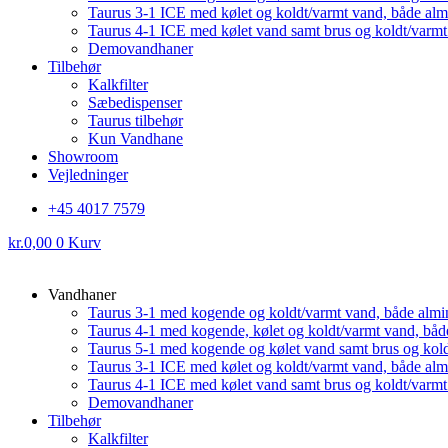
Taurus 3-1 ICE med kølet og koldt/varmt vand, både al
Taurus 4-1 ICE med kølet vand samt brus og koldt/varm
Demovandhaner
Tilbehør
Kalkfilter
Sæbedispenser
Taurus tilbehør
Kun Vandhane
Showroom
Vejledninger
+45 4017 7579
kr.
0,00
0
Kurv
Vandhaner
Taurus 3-1 med kogende og koldt/varmt vand, både almi
Taurus 4-1 med kogende, kølet og koldt/varmt vand, båd
Taurus 5-1 med kogende og kølet vand samt brus og kol
Taurus 3-1 ICE med kølet og koldt/varmt vand, både al
Taurus 4-1 ICE med kølet vand samt brus og koldt/varm
Demovandhaner
Tilbehør
Kalkfilter