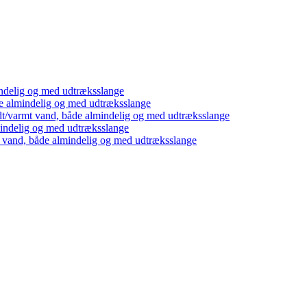
ndelig og med udtræksslange
e almindelig og med udtræksslange
dt/varmt vand, både almindelig og med udtræksslange
mindelig og med udtræksslange
t vand, både almindelig og med udtræksslange