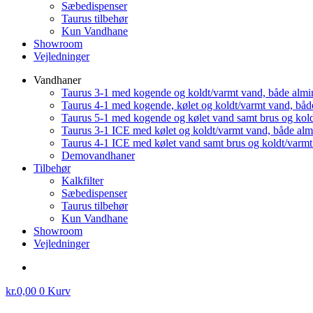
Sæbedispenser
Taurus tilbehør
Kun Vandhane
Showroom
Vejledninger
Vandhaner
Taurus 3-1 med kogende og koldt/varmt vand, både almi
Taurus 4-1 med kogende, kølet og koldt/varmt vand, båd
Taurus 5-1 med kogende og kølet vand samt brus og kol
Taurus 3-1 ICE med kølet og koldt/varmt vand, både al
Taurus 4-1 ICE med kølet vand samt brus og koldt/varm
Demovandhaner
Tilbehør
Kalkfilter
Sæbedispenser
Taurus tilbehør
Kun Vandhane
Showroom
Vejledninger
kr.
0,00
0
Kurv