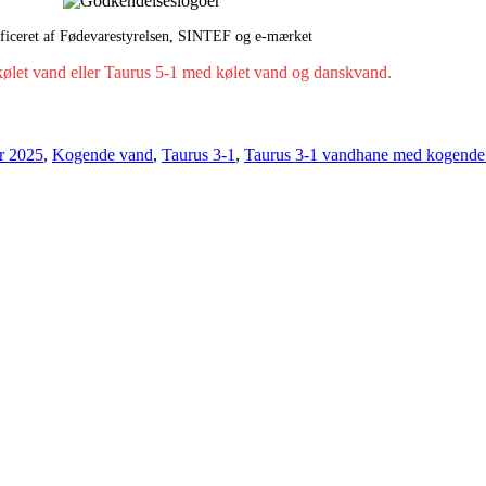
ificeret af Fødevarestyrelsen, SINTEF og e‑mærket
kølet vand eller Taurus 5-1 med kølet vand og danskvand.
r 2025
,
Kogende vand
,
Taurus 3-1
,
Taurus 3-1 vandhane med kogende 