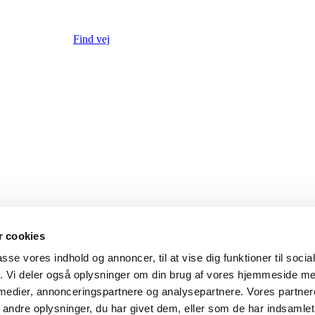
Find vej
 cookies
ndelig og med udtræksslange
passe vores indhold og annoncer, til at vise dig funktioner til soci
e almindelig og med udtræksslange
fik. Vi deler også oplysninger om din brug af vores hjemmeside m
dt/varmt vand, både almindelig og med udtræksslange
mindelig og med udtræksslange
 medier, annonceringspartnere og analysepartnere. Vores partne
t vand, både almindelig og med udtræksslange
ndre oplysninger, du har givet dem, eller som de har indsamlet 