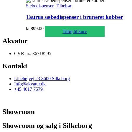
Sæbedispenser
,
Tilbehør
Taurus sæbedispenser i bruneret kobber
kr.
899,00
Tilføj til kurv
Akvatur
CVR nr.: 36718595
Kontakt
Lillehøjvej 23 8600 Silkeborg
Info@akvatur.dk
+45 4017 7579
Showroom
Showroom og salg i Silkeborg