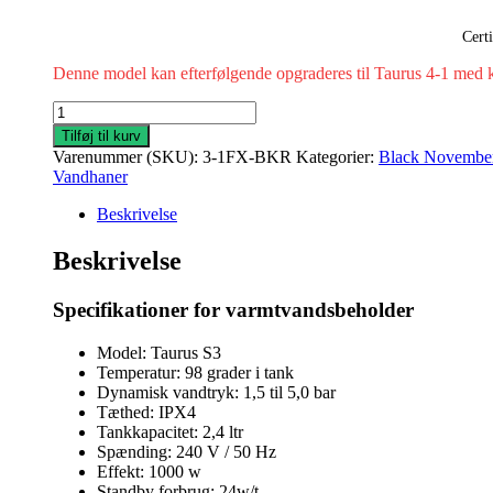
Cert
Denne model kan efterfølgende opgraderes til Taurus 4-1 med 
Taurus
3-
Tilføj til kurv
1
Varenummer (SKU):
3-1FX-BKR
Kategorier:
Black Novembe
FLEX,
Vandhaner
fleksibel
udtræksslange
Beskrivelse
med
kogende
Beskrivelse
vand
inkl.
Specifikationer for varmtvandsbeholder
kalkfilter
i
bruneret
Model: Taurus S3
kobber
Temperatur: 98 grader i tank
med
Dynamisk vandtryk: 1,5 til 5,0 bar
rund
Tæthed: IPX4
tud
Tankkapacitet: 2,4 ltr
antal
Spænding: 240 V / 50 Hz
Effekt: 1000 w
Standby forbrug: 24w/t