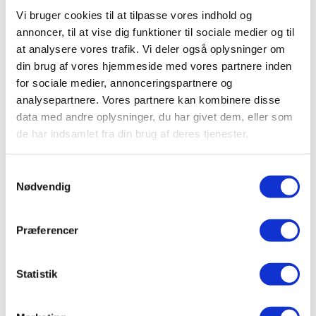
Vi bruger cookies til at tilpasse vores indhold og
kr.
0,00
0
Kurv
annoncer, til at vise dig funktioner til sociale medier og til
at analysere vores trafik. Vi deler også oplysninger om
din brug af vores hjemmeside med vores partnere inden
for sociale medier, annonceringspartnere og
Taurus 3-1 ICE med kølet vand i messing med rund tud
analysepartnere. Vores partnere kan kombinere disse
kr.
7.995,00
data med andre oplysninger, du har givet dem, eller som
Taurus 3-1 ICE FLEX, fleksibel udtræksslange med
de har indsamlet fra din brug af deres tjenester.
kølet vand i børstet med rund tud
kr.
7.995,00
Taurus 3-1 ICE med kølet vand i
Samtykkevalg
Nødvendig
bruneret kobber med rund tud
Præferencer
kr.
7.995,00
Komplet sæt:
Taurus 3-1 ICE vandhane inkl. køler,
Statistik
samtlige slanger og fittings, klar til installation
3 funktioner direkte fra hanen – Elegant og