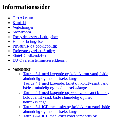
Informationssider
Om Akvatur
Kontakt
Vejledninger
Showroom
Fortrydelsesret - betingelser
Handelsbetingelser
Privatlivs- og cookiepolitik
Fødevarestyrelsen Smiley
Sintef-Godkendelser
EU Overensstemmelseserklæring
Vandhaner
Taurus 3-1 med kogende og koldt/varmt vand, både
almindelig og med udtræksslange
Taurus 4-1 med kogende, kølet og koldt/varmt vand,
både almindelig og med udtræksslange
Taurus 5-1 med kogende og kølet vand samt brus og
koldt/varmt vand, både almindelig og med
udtræksslange
Taurus 3-1 ICE med kølet og koldt/varmt vand, både
almindelig og med udtræksslange
Taurus 4-1 ICE med kølet vand samt brus og