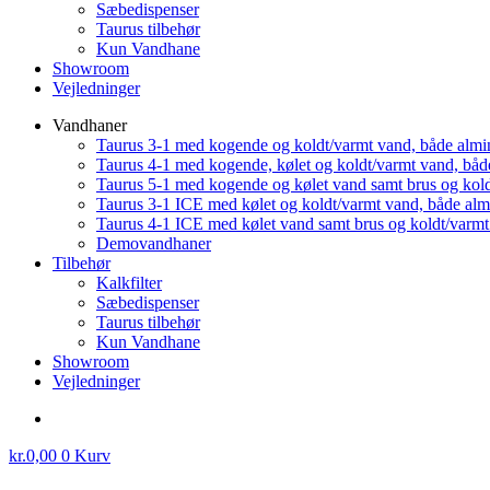
Sæbedispenser
Taurus tilbehør
Kun Vandhane
Showroom
Vejledninger
Vandhaner
Taurus 3-1 med kogende og koldt/varmt vand, både almi
Taurus 4-1 med kogende, kølet og koldt/varmt vand, båd
Taurus 5-1 med kogende og kølet vand samt brus og kol
Taurus 3-1 ICE med kølet og koldt/varmt vand, både al
Taurus 4-1 ICE med kølet vand samt brus og koldt/varm
Demovandhaner
Tilbehør
Kalkfilter
Sæbedispenser
Taurus tilbehør
Kun Vandhane
Showroom
Vejledninger
kr.
0,00
0
Kurv