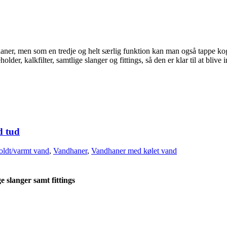
haner, men som en tredje og helt særlig funktion kan man også tappe 
r, kalkfilter, samtlige slanger og fittings, så den er klar til at blive in
d tud
oldt/varmt vand
,
Vandhaner
,
Vandhaner med kølet vand
 slanger samt fittings