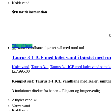
Koldt vand
🛠️
Klar til installation
C
Tilføj til kurv
Taurus 3-1 ICE med kølet vand i børstet med ru
Kølet vand
,
Taurus 3-1
,
Taurus 3-1 ICE med kølet vand samt k
kr.
7.995,00
Komplet sæt:
Taurus 3-1 ICE vandhane med Køler, samtlige
3 funktioner direkte fra hanen – Elegant og brugervenlig
Afkølet vand ❄️
Varmt vand
Koldt vand