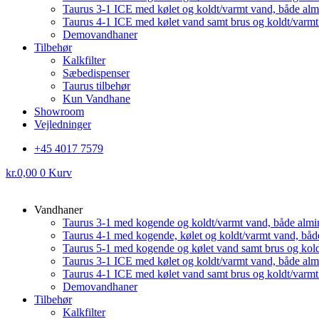
Taurus 3-1 ICE med kølet og koldt/varmt vand, både al
Taurus 4-1 ICE med kølet vand samt brus og koldt/varm
Demovandhaner
Tilbehør
Kalkfilter
Sæbedispenser
Taurus tilbehør
Kun Vandhane
Showroom
Vejledninger
+45 4017 7579
kr.
0,00
0
Kurv
Vandhaner
Taurus 3-1 med kogende og koldt/varmt vand, både almi
Taurus 4-1 med kogende, kølet og koldt/varmt vand, båd
Taurus 5-1 med kogende og kølet vand samt brus og kol
Taurus 3-1 ICE med kølet og koldt/varmt vand, både al
Taurus 4-1 ICE med kølet vand samt brus og koldt/varm
Demovandhaner
Tilbehør
Kalkfilter