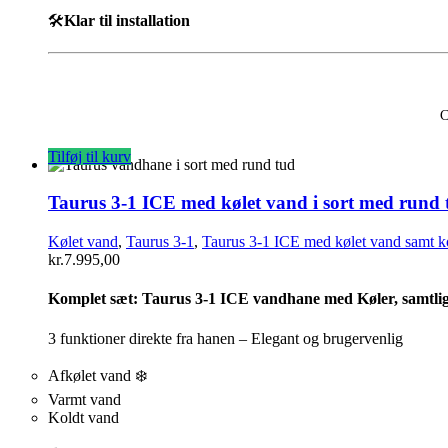
🛠️
Klar til installation
C
Tilføj til kurv
Taurus 3-1 ICE med kølet vand i sort med rund 
Kølet vand
,
Taurus 3-1
,
Taurus 3-1 ICE med kølet vand samt k
kr.
7.995,00
Komplet sæt:
Taurus 3-1 ICE vandhane med Køler, samtlige
3 funktioner direkte fra hanen – Elegant og brugervenlig
Afkølet vand ❄️
Varmt vand
Koldt vand