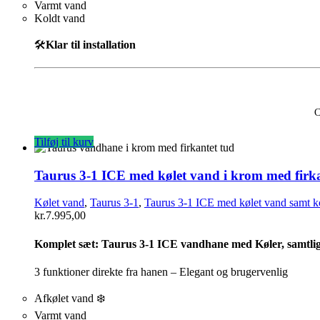
Varmt vand
Koldt vand
🛠️
Klar til installation
C
Tilføj til kurv
Taurus 3-1 ICE med kølet vand i krom med firka
Kølet vand
,
Taurus 3-1
,
Taurus 3-1 ICE med kølet vand samt k
kr.
7.995,00
Komplet sæt:
Taurus 3-1 ICE vandhane med Køler, samtlige
3 funktioner direkte fra hanen – Elegant og brugervenlig
Afkølet vand ❄️
Varmt vand