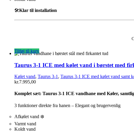
🛠️
Klar til installation
C
Tilføj til kurv
Taurus 3-1 ICE med kølet vand i børstet med fir
Kølet vand
,
Taurus 3-1
,
Taurus 3-1 ICE med kølet vand samt k
kr.
7.995,00
Komplet sæt:
Taurus 3-1 ICE vandhane med Køler, samtlige
3 funktioner direkte fra hanen – Elegant og brugervenlig
Afkølet vand ❄️
Varmt vand
Koldt vand