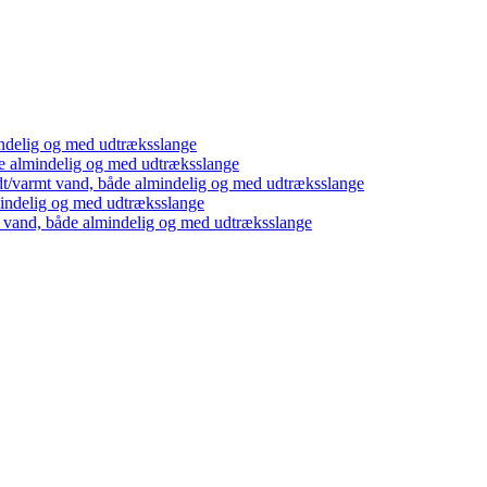
ndelig og med udtræksslange
e almindelig og med udtræksslange
dt/varmt vand, både almindelig og med udtræksslange
mindelig og med udtræksslange
t vand, både almindelig og med udtræksslange