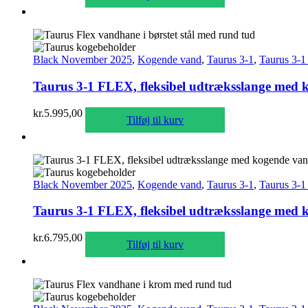
Black November 2025
,
Kogende vand
,
Taurus 3-1
,
Taurus 3-1
Taurus 3-1 FLEX, fleksibel udtræksslange med ko
kr.
5.995,00
Tilføj til kurv
Black November 2025
,
Kogende vand
,
Taurus 3-1
,
Taurus 3-1
Taurus 3-1 FLEX, fleksibel udtræksslange med k
kr.
6.795,00
Tilføj til kurv