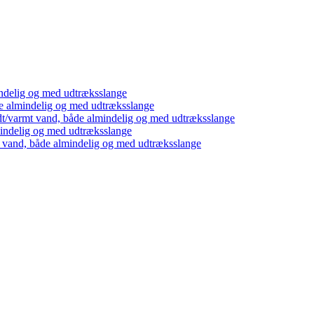
ndelig og med udtræksslange
e almindelig og med udtræksslange
dt/varmt vand, både almindelig og med udtræksslange
mindelig og med udtræksslange
t vand, både almindelig og med udtræksslange