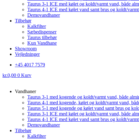
Taurus 3-1 ICE med kølet og koldt/varmt vand, både al
Taurus 4-1 ICE med kølet vand samt brus og koldt/varm
Demovandhaner
Tilbehør
Kalkfilter
Sæbedispenser
Taurus tilbehør
Kun Vandhane
Showroom
Vejledninger
+45 4017 7579
kr.
0,00
0
Kurv
Vandhaner
Taurus 3-1 med kogende og koldt/varmt vand, både almi
Taurus 4-1 med kogende, kølet og koldt/varmt vand, båd
Taurus 5-1 med kogende og kølet vand samt brus og kol
Taurus 3-1 ICE med kølet og koldt/varmt vand, både al
Taurus 4-1 ICE med kølet vand samt brus og koldt/varm
Demovandhaner
Tilbehør
Kalkfilter