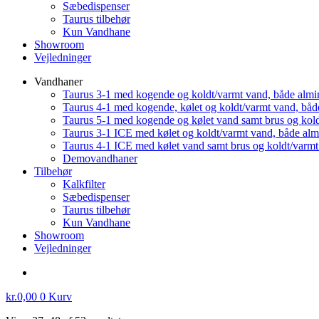
Sæbedispenser
Taurus tilbehør
Kun Vandhane
Showroom
Vejledninger
Vandhaner
Taurus 3-1 med kogende og koldt/varmt vand, både almi
Taurus 4-1 med kogende, kølet og koldt/varmt vand, båd
Taurus 5-1 med kogende og kølet vand samt brus og kol
Taurus 3-1 ICE med kølet og koldt/varmt vand, både al
Taurus 4-1 ICE med kølet vand samt brus og koldt/varm
Demovandhaner
Tilbehør
Kalkfilter
Sæbedispenser
Taurus tilbehør
Kun Vandhane
Showroom
Vejledninger
kr.
0,00
0
Kurv