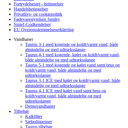
Fortrydelsesret - betingelser
Handelsbetingelser
Privatlivs- og cookiepolitik
Fødevarestyrelsen Smiley
Sintef-Godkendelser
EU Overensstemmelseserklæring
Vandhaner
Taurus 3-1 med kogende og koldt/varmt vand, både
almindelig og med udtræksslange
Taurus 4-1 med kogende, kølet og koldt/varmt vand,
både almindelig og med udtræksslange
Taurus 5-1 med kogende og kølet vand samt brus og
koldt/varmt vand, både almindelig og med
udtræksslange
Taurus 3-1 ICE med kølet og koldt/varmt vand, både
almindelig og med udtræksslange
Taurus 4-1 ICE med kølet vand samt brus og
koldt/varmt vand, både almindelig og med
udtræksslange
Demovandhaner
Tilbehør
Kalkfilter
Sæbedispenser
Taurus tilbehør