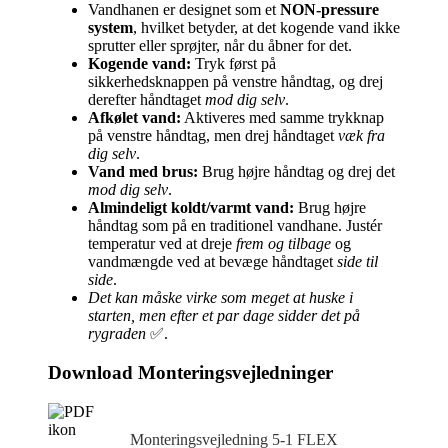
Vandhanen er designet som et
NON-pressure
system
, hvilket betyder, at det kogende vand ikke
sprutter eller sprøjter, når du åbner for det.
Kogende vand:
Tryk først på
sikkerhedsknappen på venstre håndtag, og drej
derefter håndtaget
mod dig selv
.
Afkølet vand:
Aktiveres med samme trykknap
på venstre håndtag, men drej håndtaget
væk fra
dig selv
.
Vand med brus:
Brug højre håndtag og drej det
mod dig selv
.
Almindeligt koldt/varmt vand:
Brug højre
håndtag som på en traditionel vandhane. Justér
temperatur ved at dreje
frem og tilbage
og
vandmængde ved at bevæge håndtaget
side til
side
.
Det kan måske virke som meget at huske i
starten, men efter et par dage sidder det på
rygraden
✅.
Download Monteringsvejledninger
Monteringsvejledning 5-1 FLEX