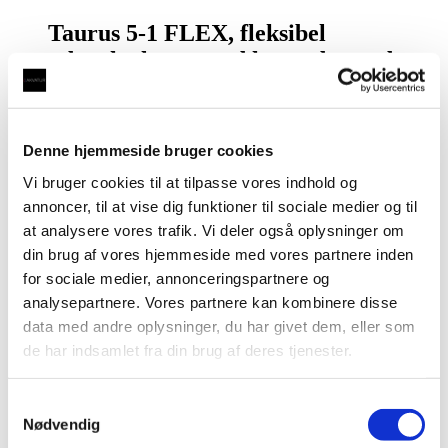
Taurus 5-1 FLEX, fleksibel
udtræksslange med kogende vand
og kølet vand inkl. kalkfilter i
krom med rund tud
Denne hjemmeside bruger cookies
kr.
16.500,00
Vi bruger cookies til at tilpasse vores indhold og
annoncer, til at vise dig funktioner til sociale medier og til
Komplet sæt:
Taurus 5-1 FLEX vandhane inkl.
at analysere vores trafik. Vi deler også oplysninger om
Kogebeholder, køler, samtlige slanger og fittings
din brug af vores hjemmeside med vores partnere inden
5 funktioner direkte fra hanen – Elegant og
for sociale medier, annonceringspartnere og
brugervenlig
analysepartnere. Vores partnere kan kombinere disse
Kogende vand
data med andre oplysninger, du har givet dem, eller som
Afkølet vand
de har indsamlet fra din brug af deres tjenester.
Vand med brus
Varmt vand
Koldt vand
Samtykkevalg
Nødvendig
🛠️
Klar til installation