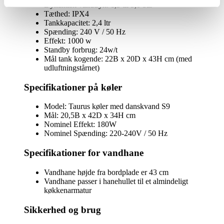
antal
Dynamisk vandtryk: 1,5 til 5,0 bar
Tæthed: IPX4
Tankkapacitet: 2,4 ltr
Spænding: 240 V / 50 Hz
Effekt: 1000 w
Standby forbrug: 24w/t
Mål tank kogende: 22B x 20D x 43H cm (med
udluftningstårnet)
Specifikationer på køler
Model: Taurus køler med danskvand S9
Mål: 20,5B x 42D x 34H cm
Nominel Effekt: 180W
Nominel Spænding: 220-240V / 50 Hz
Specifikationer for vandhane
Vandhane højde fra bordplade er 43 cm
Vandhane passer i hanehullet til et almindeligt
køkkenarmatur
Sikkerhed og brug