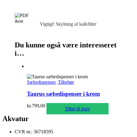
Vigtigt! Skylning af kalkfilter
Du kunne også være interesseret
i…
Sæbedispenser
,
Tilbehør
Taurus sæbedispenser i krom
kr.
799,00
Tilføj til kurv
Akvatur
CVR nr.: 36718595