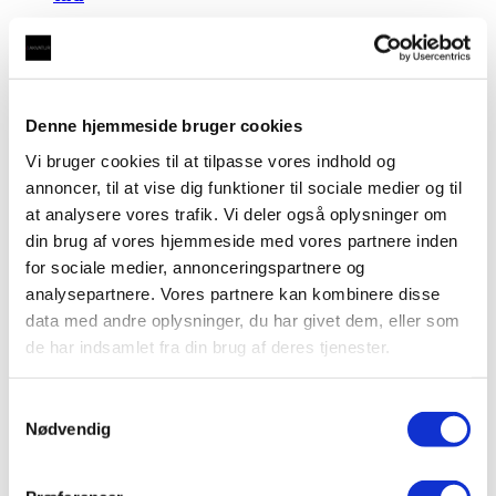
kr.
2.495,00
Tilføj til kurv
Denne hjemmeside bruger cookies
Kun Vandhane
Vi bruger cookies til at tilpasse vores indhold og
annoncer, til at vise dig funktioner til sociale medier og til
Vandhane 3-1 FLEX A i messing med firkantet
at analysere vores trafik. Vi deler også oplysninger om
tud
din brug af vores hjemmeside med vores partnere inden
kr.
2.495,00
for sociale medier, annonceringspartnere og
analysepartnere. Vores partnere kan kombinere disse
Tilføj til kurv
data med andre oplysninger, du har givet dem, eller som
de har indsamlet fra din brug af deres tjenester.
Kun Vandhane
Samtykkevalg
Vandhane 3-1 FLEX A i sort med firkantet tud
Nødvendig
kr.
2.495,00
Tilføj til kurv