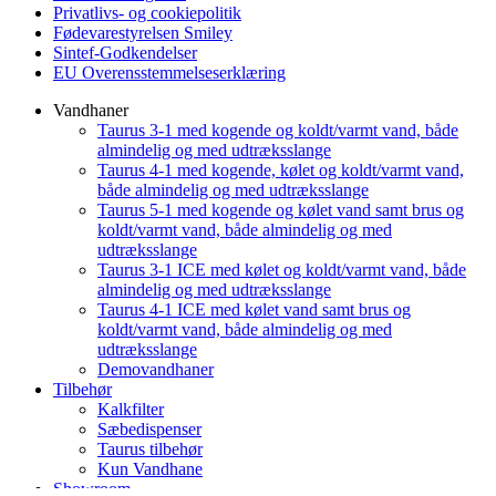
Privatlivs- og cookiepolitik
Fødevarestyrelsen Smiley
Sintef-Godkendelser
EU Overensstemmelseserklæring
Vandhaner
Taurus 3-1 med kogende og koldt/varmt vand, både
almindelig og med udtræksslange
Taurus 4-1 med kogende, kølet og koldt/varmt vand,
både almindelig og med udtræksslange
Taurus 5-1 med kogende og kølet vand samt brus og
koldt/varmt vand, både almindelig og med
udtræksslange
Taurus 3-1 ICE med kølet og koldt/varmt vand, både
almindelig og med udtræksslange
Taurus 4-1 ICE med kølet vand samt brus og
koldt/varmt vand, både almindelig og med
udtræksslange
Demovandhaner
Tilbehør
Kalkfilter
Sæbedispenser
Taurus tilbehør
Kun Vandhane
Showroom