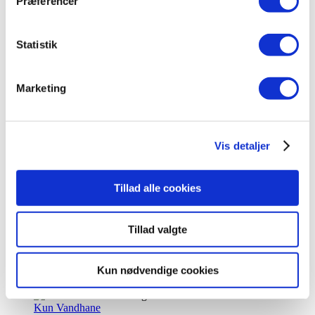
Præferencer
Statistik
Kun Vandhane
Vandhane 3-1A i børstet med firkantet tud
Marketing
kr.
2.495,00
Tilføj til kurv
Vis detaljer
Kun Vandhane
Tillad alle cookies
Vandhane 3-1A i krom med firkantet tud
Tillad valgte
kr.
2.495,00
Tilføj til kurv
Kun nødvendige cookies
Kun Vandhane