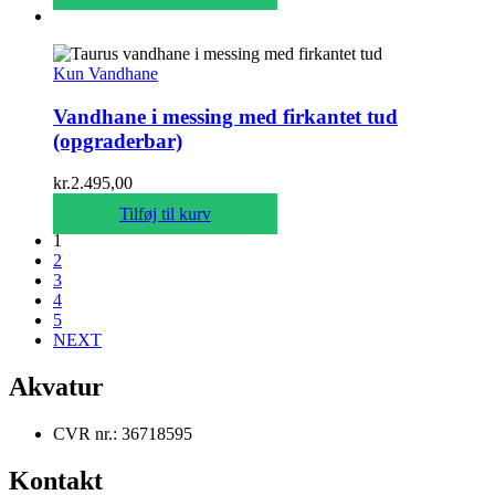
Kun Vandhane
Vandhane i messing med firkantet tud
(opgraderbar)
kr.
2.495,00
Tilføj til kurv
1
2
3
4
5
NEXT
Akvatur
CVR nr.: 36718595
Kontakt