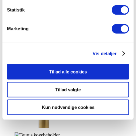
kogende vand og kølet vand inkl. kalkfilter i
bruneret kobber med rund tud
Statistik
kr.
17.300,00
Tilføj til kurv
Marketing
Vis detaljer
Tillad alle cookies
Tillad valgte
Kun nødvendige cookies