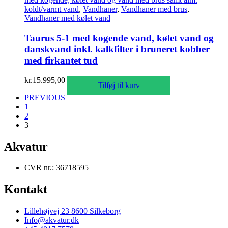
koldt/varmt vand
,
Vandhaner
,
Vandhaner med brus
,
Vandhaner med kølet vand
Taurus 5-1 med kogende vand, kølet vand og
danskvand inkl. kalkfilter i bruneret kobber
med firkantet tud
kr.
15.995,00
Tilføj til kurv
PREVIOUS
1
2
3
Akvatur
CVR nr.: 36718595
Kontakt
Lillehøjvej 23 8600 Silkeborg
Info@akvatur.dk