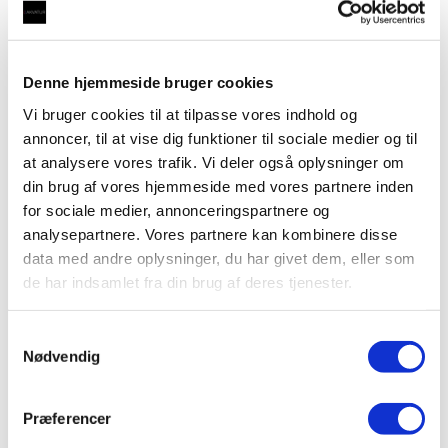
Kogende, kølet vand og dansk med udtræk
,
Taurus 5-1
,
Taurus 5-1 med kogende, kølet vand og vand med brus samt
alm. koldt/varmt vand
,
Vandhaner
,
Vandhaner med brus
,
Vandhaner med kølet vand
,
Vandhaner med udtræksslange
Denne hjemmeside bruger cookies
Taurus 5-1 FLEX, fleksibel udtræksslange med
Vi bruger cookies til at tilpasse vores indhold og
kogende vand og kølet vand inkl. kalkfilter i
annoncer, til at vise dig funktioner til sociale medier og til
sort med rund tud
at analysere vores trafik. Vi deler også oplysninger om
din brug af vores hjemmeside med vores partnere inden
kr.
16.500,00
Tilføj til kurv
for sociale medier, annonceringspartnere og
analysepartnere. Vores partnere kan kombinere disse
data med andre oplysninger, du har givet dem, eller som
de har indsamlet fra din brug af deres tjenester.
Kogende, kølet vand og dansk med udtræk
,
Taurus 5-1
,
Samtykkevalg
Taurus 5-1 med kogende, kølet vand og vand med brus samt
Nødvendig
alm. koldt/varmt vand
,
Vandhaner
,
Vandhaner med brus
,
Vandhaner med kogende, kølet vand og brus
,
Vandhaner med
kølet vand
,
Vandhaner med udtræksslange
Præferencer
Taurus 5-1 FLEX, fleksibel udtræksslange med