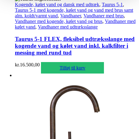
Kogende, kølet vand og dansk med udtræk
,
Taurus 5-1
,
Taurus 5-1 med kogende, kølet vand og vand med brus samt
alm. koldt/varmt vand
,
Vandhaner
,
Vandhaner med brus
,
Vandhaner med kogende, kølet vand og brus
,
Vandhaner med
kølet vand
,
Vandhaner med udtræksslange
Taurus 5-1 FLEX, fleksibel udtræksslange med
kogende vand og kølet vand inkl. kalkfilter i
messing med rund tud
kr.
16.500,00
Tilføj til kurv