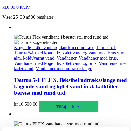
kr.
0,00
0
Kurv
Viser 25–30 af 30 resultater
Kogende, kølet vand og dansk med udtræk
,
Taurus 5-1
,
Taurus 5-1 med kogende, kølet vand og vand med brus samt
alm. koldt/varmt vand
,
Vandhaner
,
Vandhaner med brus
,
Vandhaner med kogende, kølet vand og brus
,
Vandhaner med
kølet vand
,
Vandhaner med udtræksslange
Taurus 5-1 FLEX, fleksibel udtræksslange med
kogende vand og kølet vand inkl. kalkfilter i
børstet med rund tud
kr.
16.500,00
Tilføj til kurv