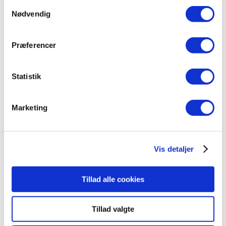
Samtykkevalg
Nødvendig
Komplet sæt:
Taurus 3-1 FLEX vandhane inkl.
kogebeholder, kalkfiltre, samtlige slanger og fittings,
klar til installation
Præferencer
3 funktioner direkte fra hanen – Elegant og
brugervenlig
Statistik
Kogende vand
Varmt vand
Marketing
Koldt vand
Der er en knap som skal trykkes ned for at aktivere
håndtaget til det kogende vand. Systemet er et NON-
Vis detaljer
pressure system. Dvs. at man undgår, at det kogende
vand sprutter og sprøjter, når man åbner.
DEMOVANDHANE: 3-1 FLEX A, fleksibel
Tillad alle cookies
udtræksslange med kogende vand inkl. kalkfilter i
børstet stål med rund tud antal
Tillad valgte
Tilføj til kurv