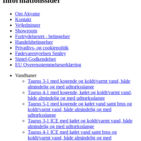
Informationssider
Om Akvatur
Kontakt
Vejledninger
Showroom
Fortrydelsesret - betingelser
Handelsbetingelser
Privatlivs- og cookiepolitik
Fødevarestyrelsen Smiley
Sintef-Godkendelser
EU Overensstemmelseserklæring
Vandhaner
Taurus 3-1 med kogende og koldt/varmt vand, både
almindelig og med udtræksslange
Taurus 4-1 med kogende, kølet og koldt/varmt vand,
både almindelig og med udtræksslange
Taurus 5-1 med kogende og kølet vand samt brus og
koldt/varmt vand, både almindelig og med
udtræksslange
Taurus 3-1 ICE med kølet og koldt/varmt vand, både
almindelig og med udtræksslange
Taurus 4-1 ICE med kølet vand samt brus og
koldt/varmt vand, både almindelig og med