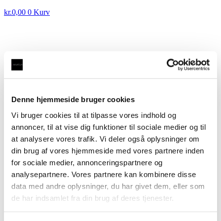
kr.
0,00
0
Kurv
DEMOVANDHANE: Taurus 3-1 med kogende vand
inkl. kalkfilter i sort med rund tud
kr.
3.500,00
Denne hjemmeside bruger cookies
DEMOVANDHANE: 3-1 FLEX A, fleksibel
Vi bruger cookies til at tilpasse vores indhold og
udtræksslange med kogende vand inkl. kalkfilter i
annoncer, til at vise dig funktioner til sociale medier og til
børstet stål med firkantet tud
kr.
3.500,00
at analysere vores trafik. Vi deler også oplysninger om
DEMOVANDHANE: 3-1 FLEX
din brug af vores hjemmeside med vores partnere inden
A, fleksibel udtræksslange med
for sociale medier, annonceringspartnere og
kogende vand inkl. kalkfilter i
analysepartnere. Vores partnere kan kombinere disse
data med andre oplysninger, du har givet dem, eller som
børstet stål med rund tud
de har indsamlet fra din brug af deres tjenester.
kr.
3.500,00