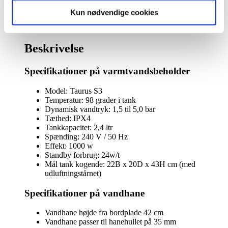
Varenummer (SKU):
DEMO-01
Kategori:
Demovandhaner
Kun nødvendige cookies
Beskrivelse
Beskrivelse
Specifikationer på varmtvandsbeholder
Model: Taurus S3
Temperatur: 98 grader i tank
Dynamisk vandtryk: 1,5 til 5,0 bar
Tæthed: IPX4
Tankkapacitet: 2,4 ltr
Spænding: 240 V / 50 Hz
Effekt: 1000 w
Standby forbrug: 24w/t
Mål tank kogende: 22B x 20D x 43H cm (med
udluftningstårnet)
Specifikationer på vandhane
Vandhane højde fra bordplade 42 cm
Vandhane passer til hanehullet på 35 mm