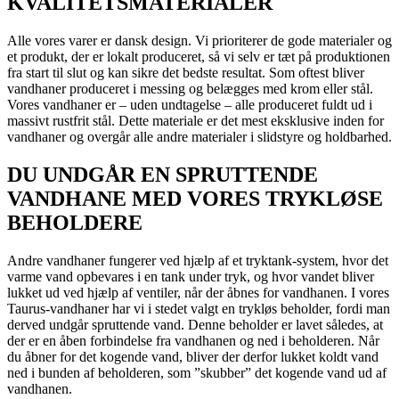
KVALITETSMATERIALER
Alle vores varer er dansk design. Vi prioriterer de gode materialer og
et produkt, der er lokalt produceret, så vi selv er tæt på produktionen
fra start til slut og kan sikre det bedste resultat. Som oftest bliver
vandhaner produceret i messing og belægges med krom eller stål.
Vores vandhaner er – uden undtagelse – alle produceret fuldt ud i
massivt rustfrit stål. Dette materiale er det mest eksklusive inden for
vandhaner og overgår alle andre materialer i slidstyre og holdbarhed.
DU UNDGÅR EN SPRUTTENDE
VANDHANE MED VORES TRYKLØSE
BEHOLDERE
Andre vandhaner fungerer ved hjælp af et tryktank-system, hvor det
varme vand opbevares i en tank under tryk, og hvor vandet bliver
lukket ud ved hjælp af ventiler, når der åbnes for vandhanen. I vores
Taurus-vandhaner har vi i stedet valgt en trykløs beholder, fordi man
derved undgår spruttende vand. Denne beholder er lavet således, at
der er en åben forbindelse fra vandhanen og ned i beholderen. Når
du åbner for det kogende vand, bliver der derfor lukket koldt vand
ned i bunden af beholderen, som ”skubber” det kogende vand ud af
vandhanen.