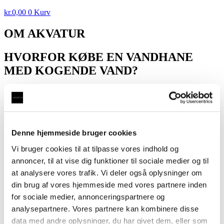
kr.
0,00
0
Kurv
OM AKVATUR
HVORFOR KØBE EN VANDHANE
MED KOGENDE VAND?
Fra bålet til komfuret til elkedlen. Kogende vand har til alle tider
været en livsnødvendighed for os mennesker, og udviklingen af de
forskellige remedier til at få vandet til at boble vidner om vores
higen efter at gøre processen så lidt tidskrævende som muligt. Med
udviklingen af 3 i 1-vandhaner er det for første gang blevet muligt at
Denne hjemmeside bruger cookies
have kogende vand ved hånden når som helst. Du behøver ikke
længere at vente på elkedlen, og samtidig sparer du både plads og
Vi bruger cookies til at tilpasse vores indhold og
bruger kun den mængde vand, som er nødvendig. Lettere bliver det
annoncer, til at vise dig funktioner til sociale medier og til
ikke!
at analysere vores trafik. Vi deler også oplysninger om
KOGENDE VAND, KØLET VAND OG
din brug af vores hjemmeside med vores partnere inden
VAND MED BRUS DIREKTE FRA
for sociale medier, annonceringspartnere og
analysepartnere. Vores partnere kan kombinere disse
VANDHANEN
data med andre oplysninger, du har givet dem, eller som