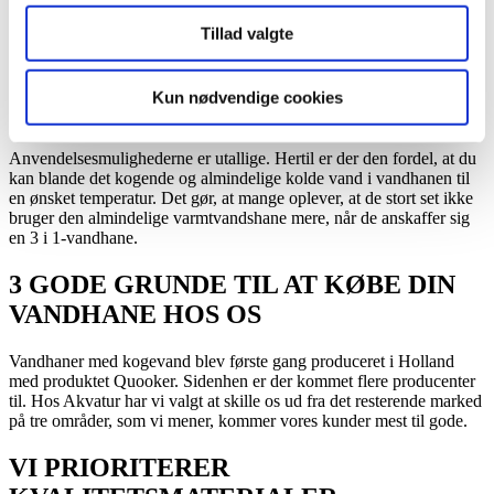
vandet i kog
Skolde sutteflasker, sutter og lign.
Tillad valgte
Skolde skærebrætter, opvaskebørste, karklude m.m.
Skylle køkkenkniven, så den er klar til at skære i noget andet
Flå tomater m.m.
Kun nødvendige cookies
Skylle stegepanden af, når du har brugt den til f.eks.
frikadellerne
Anvendelsesmulighederne er utallige. Hertil er der den fordel, at du
kan blande det kogende og almindelige kolde vand i vandhanen til
en ønsket temperatur. Det gør, at mange oplever, at de stort set ikke
bruger den almindelige varmtvandshane mere, når de anskaffer sig
en 3 i 1-vandhane.
3 GODE GRUNDE TIL AT KØBE DIN
VANDHANE HOS OS
Vandhaner med kogevand blev første gang produceret i Holland
med produktet Quooker. Sidenhen er der kommet flere producenter
til. Hos Akvatur har vi valgt at skille os ud fra det resterende marked
på tre områder, som vi mener, kommer vores kunder mest til gode.
VI PRIORITERER