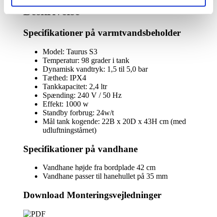
med
Beskrivelse
kogende
vand
Specifikationer på varmtvandsbeholder
inkl.
kalkfilter
i
Model: Taurus S3
messing
Temperatur: 98 grader i tank
med
Dynamisk vandtryk: 1,5 til 5,0 bar
rund
Tæthed: IPX4
tud
Tankkapacitet: 2,4 ltr
antal
Spænding: 240 V / 50 Hz
Effekt: 1000 w
Standby forbrug: 24w/t
Mål tank kogende: 22B x 20D x 43H cm (med
udluftningstårnet)
Specifikationer på vandhane
Vandhane højde fra bordplade 42 cm
Vandhane passer til hanehullet på 35 mm
Download Monteringsvejledninger