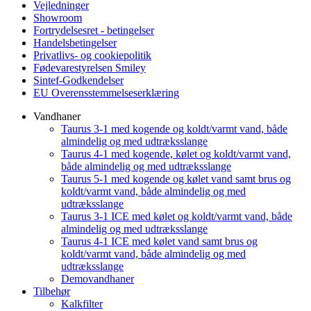
Vejledninger
Showroom
Fortrydelsesret - betingelser
Handelsbetingelser
Privatlivs- og cookiepolitik
Fødevarestyrelsen Smiley
Sintef-Godkendelser
EU Overensstemmelseserklæring
Vandhaner
Taurus 3-1 med kogende og koldt/varmt vand, både
almindelig og med udtræksslange
Taurus 4-1 med kogende, kølet og koldt/varmt vand,
både almindelig og med udtræksslange
Taurus 5-1 med kogende og kølet vand samt brus og
koldt/varmt vand, både almindelig og med
udtræksslange
Taurus 3-1 ICE med kølet og koldt/varmt vand, både
almindelig og med udtræksslange
Taurus 4-1 ICE med kølet vand samt brus og
koldt/varmt vand, både almindelig og med
udtræksslange
Demovandhaner
Tilbehør
Kalkfilter