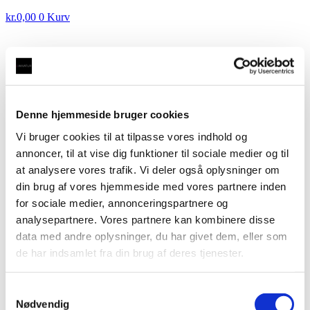
kr.
0,00
0
Kurv
DEMOVANDHANE: Taurus 3-1 med kogende vand
Denne hjemmeside bruger cookies
inkl. kalkfilter i messing med rund tud
kr.
3.500,00
Vi bruger cookies til at tilpasse vores indhold og
DEMOVANDHANE: 3-1 FLEX A, fleksibel
annoncer, til at vise dig funktioner til sociale medier og til
udtræksslange med kogende vand inkl. kalkfilter i
messing med firkantet tud
kr.
3.500,00
at analysere vores trafik. Vi deler også oplysninger om
din brug af vores hjemmeside med vores partnere inden
DEMOVANDHANE: 3-1 FLEX
for sociale medier, annonceringspartnere og
A, fleksibel udtræksslange med
analysepartnere. Vores partnere kan kombinere disse
kogende vand inkl. kalkfilter i
data med andre oplysninger, du har givet dem, eller som
messing med rund tud
de har indsamlet fra din brug af deres tjenester.
Samtykkevalg
kr.
3.500,00
Nødvendig