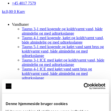
+45 4017 7579
kr.
0,00
0
Kurv
Vandhaner
Taurus 3-1 med kogende og koldt/varmt vand, både
almindelig og med udtræksslange
Taurus 4-1 med kogende, kølet og koldt/varmt vand,
både almindelig og med udtræksslange
Taurus 5-1 med kogende og kølet vand samt brus og
koldt/varmt vand, både almindelig og med
udtræksslange
Taurus 3-1 ICE med kølet og koldt/varmt vand, både
almindelig og med udtræksslange
Taurus 4-1 ICE med kølet vand samt brus og
koldt/varmt vand, både almindelig og med
udtræksslange
Demovandhaner
Tilbehør
Kalkfilter
Sæbedispenser
Taurus tilbehør
Denne hjemmeside bruger cookies
Kun Vandhane
Showroom