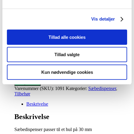
kr.
0,00
0
Kurv
Vis detaljer
Taurus sæbedispenser i børstet
kr.
799,00
Taurus sæbedispenser i sort
kr.
899,00
Tillad alle cookies
Taurus sæbedispenser i krom
Tillad valgte
kr.
799,00
Kun nødvendige cookies
Taurus
sæbedispenser
Tilføj til kurv
i
Varenummer (SKU):
1091
Kategorier:
Sæbedispenser
,
krom
Tilbehør
antal
Beskrivelse
Beskrivelse
Sæbedispenser passer til et hul på 30 mm