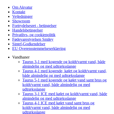
Om Akvatur
Kontakt
Vejledninger
Showroom
Fortrydelsesret - betingelser
Handelsbetingelser
Privatlivs- og cookiepolitik
Fødevarestyrelsen Smiley
Sintef-Godkendelser
EU Overensstemmelseserklæring
Vandhaner
Taurus 3-1 med kogende og koldt/varmt vand, både
almindelig og med udtræksslange
Taurus 4-1 med kogende, kølet og koldt/varmt vand,
både almindelig og med udtræksslange
Taurus 5-1 med kogende og kølet vand samt brus og
koldt/varmt vand, både almindelig og med
udtræksslange
Taurus 3-1 ICE med kølet og koldt/varmt vand, både
almindelig og med udtræksslange
Taurus 4-1 ICE med kølet vand samt brus og
koldt/varmt vand, både almindelig og med
udtræksslange