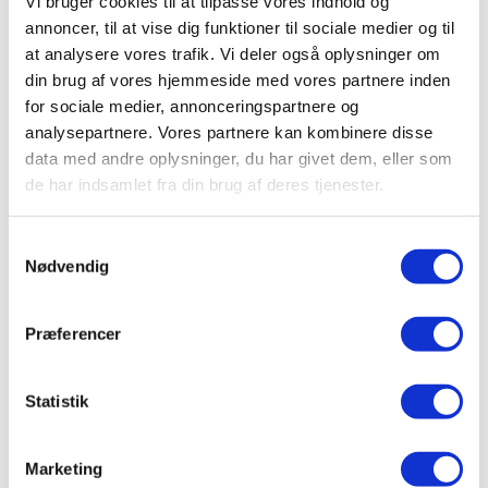
Vi bruger cookies til at tilpasse vores indhold og
Vejledninger
annoncer, til at vise dig funktioner til sociale medier og til
Vandhaner
at analysere vores trafik. Vi deler også oplysninger om
Taurus 3-1 med kogende og koldt/varmt vand, både
din brug af vores hjemmeside med vores partnere inden
almindelig og med udtræksslange
for sociale medier, annonceringspartnere og
Taurus 4-1 med kogende, kølet og koldt/varmt vand,
både almindelig og med udtræksslange
analysepartnere. Vores partnere kan kombinere disse
Taurus 5-1 med kogende og kølet vand samt brus og
data med andre oplysninger, du har givet dem, eller som
koldt/varmt vand, både almindelig og med
de har indsamlet fra din brug af deres tjenester.
udtræksslange
Taurus 3-1 ICE med kølet og koldt/varmt vand, både
almindelig og med udtræksslange
Samtykkevalg
Taurus 4-1 ICE med kølet vand samt brus og
koldt/varmt vand, både almindelig og med
Nødvendig
udtræksslange
Demovandhaner
Tilbehør
Præferencer
Kalkfilter
Sæbedispenser
Taurus tilbehør
Statistik
Kun Vandhane
Showroom
Vejledninger
Marketing