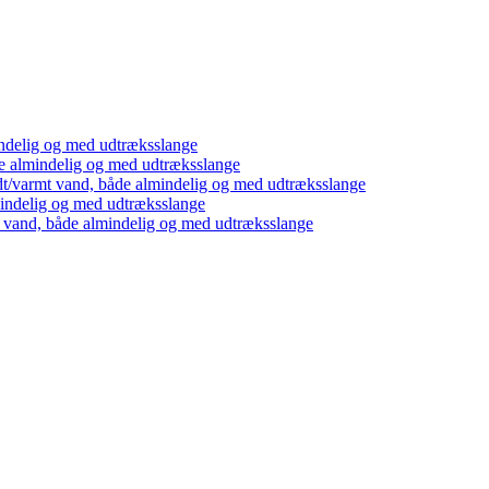
ndelig og med udtræksslange
e almindelig og med udtræksslange
dt/varmt vand, både almindelig og med udtræksslange
mindelig og med udtræksslange
t vand, både almindelig og med udtræksslange