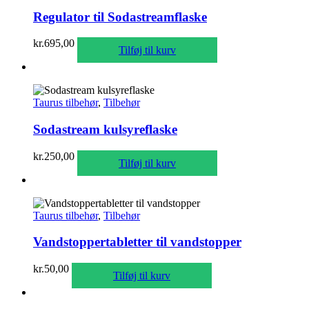
Regulator til Sodastreamflaske
kr.
695,00
Tilføj til kurv
Taurus tilbehør
,
Tilbehør
Sodastream kulsyreflaske
kr.
250,00
Tilføj til kurv
Taurus tilbehør
,
Tilbehør
Vandstoppertabletter til vandstopper
kr.
50,00
Tilføj til kurv