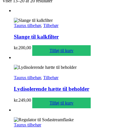
Viser 13–20 af 20 resultater
Taurus tilbehør
,
Tilbehør
Slange til kalkfilter
kr.
200,00
Tilføj til kurv
Taurus tilbehør
,
Tilbehør
Lydisolerende hætte til beholder
kr.
249,00
Tilføj til kurv
Taurus tilbehør