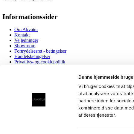
Informationssider
Om Akvatur
Kontakt
Vejledninger
Showroom
Fortrydelsesret - betingelser
Handelsbetingelser
Privatlivs- og cookiepolitik
Fødevarestyrelsen Smiley
Sintef-Godkendelser
Denne hjemmeside bruger
EU Overensstemmelseserklæring
Vi bruger cookies til at til
Vandhaner
Taurus 3-1 med kogende og koldt/varmt vand, både almi
til at analysere vores tra
Taurus 4-1 med kogende, kølet og koldt/varmt vand, båd
partnere inden for sociale
Taurus 5-1 med kogende og kølet vand samt brus og kol
kombinere disse data med a
Taurus 3-1 ICE med kølet og koldt/varmt vand, både al
Taurus 4-1 ICE med kølet vand samt brus og koldt/varm
af deres tjenester.
Demovandhaner
Tilbehør
Kalkfilter