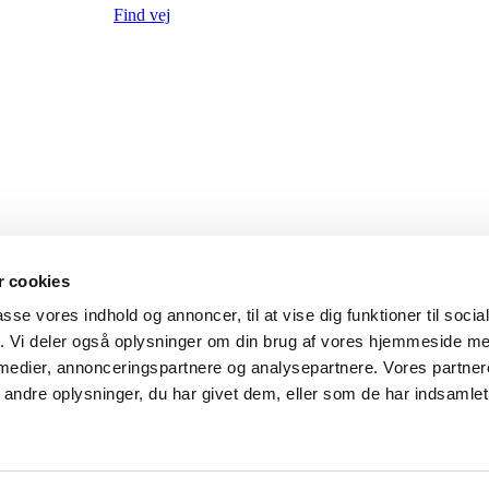
Find vej
 cookies
passe vores indhold og annoncer, til at vise dig funktioner til soci
ndelig og med udtræksslange
fik. Vi deler også oplysninger om din brug af vores hjemmeside m
e almindelig og med udtræksslange
 medier, annonceringspartnere og analysepartnere. Vores partne
dt/varmt vand, både almindelig og med udtræksslange
ndre oplysninger, du har givet dem, eller som de har indsamlet 
mindelig og med udtræksslange
t vand, både almindelig og med udtræksslange