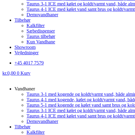
Taurus 3-1 ICE med kølet og koldt/varmt vand, både al
Taurus 4-1 ICE med kølet vand samt brus og koldt/varm
Demovandhaner
Tilbehør
Kalkfilter
Sæbedispenser
Taurus tilbehør
Kun Vandhane
Showroom
Vejledninger
+45 4017 7579
kr.
0,00
0
Kurv
Vandhaner
Taurus 3-1 med kogende og koldt/varmt vand, både almi
Taurus 4-1 med kogende, kølet og koldt/varmt vand, båd
Taurus 5-1 med kogende og kølet vand samt brus og kol
Taurus 3-1 ICE med kølet og koldt/varmt vand, både al
Taurus 4-1 ICE med kølet vand samt brus og koldt/varm
Demovandhaner
Tilbehør
Kalkfilter