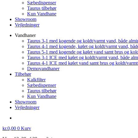
Sæbedispenser
Taurus tilbehør
Kun Vandhane
Showroom
Vejledninger
Vandhaner
Taurus 3-1 med kogende og koldt/varmt vand, både almi
Taurus 4-1 med kogende, kølet og koldt/varmt vand, båd
Taurus 5-1 med kogende og kølet vand samt brus og kol
Taurus 3-1 ICE med kølet og koldt/varmt vand, både al
Taurus 4-1 ICE med kølet vand samt brus og koldt/varm
Demovandhaner
Tilbehør
Kalkfilter
Sæbedispenser
Taurus tilbehør
Kun Vandhane
Showroom
Vejledninger
kr.
0,00
0
Kurv