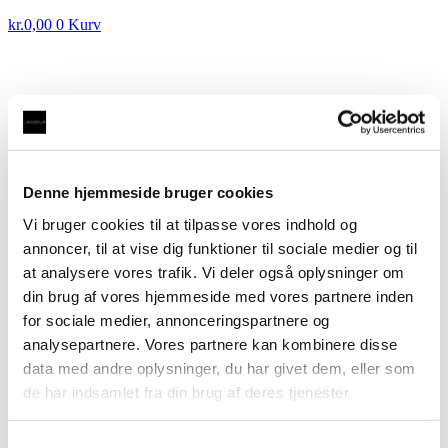
kr.
0,00
0
Kurv
3-1 FLEX A, fleksibel udtræksslange med kogende
vand inkl. kalkfilter i sort med rund tud
kr.
4.995,00
Denne hjemmeside bruger cookies
3-1 FLEX A, fleksibel udtræksslange med kogende
vand inkl. kalkfilter i messing med firkantet tud
Vi bruger cookies til at tilpasse vores indhold og
kr.
4.995,00
annoncer, til at vise dig funktioner til sociale medier og til
at analysere vores trafik. Vi deler også oplysninger om
3-1 FLEX A, fleksibel
din brug af vores hjemmeside med vores partnere inden
udtræksslange med kogende vand
for sociale medier, annonceringspartnere og
inkl. kalkfilter i messing med
analysepartnere. Vores partnere kan kombinere disse
rund tud
data med andre oplysninger, du har givet dem, eller som
de har indsamlet fra din brug af deres tjenester.
kr.
4.995,00
Samtykkevalg