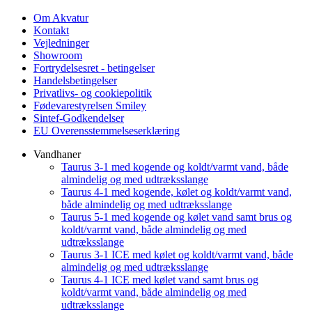
Om Akvatur
Kontakt
Vejledninger
Showroom
Fortrydelsesret - betingelser
Handelsbetingelser
Privatlivs- og cookiepolitik
Fødevarestyrelsen Smiley
Sintef-Godkendelser
EU Overensstemmelseserklæring
Vandhaner
Taurus 3-1 med kogende og koldt/varmt vand, både
almindelig og med udtræksslange
Taurus 4-1 med kogende, kølet og koldt/varmt vand,
både almindelig og med udtræksslange
Taurus 5-1 med kogende og kølet vand samt brus og
koldt/varmt vand, både almindelig og med
udtræksslange
Taurus 3-1 ICE med kølet og koldt/varmt vand, både
almindelig og med udtræksslange
Taurus 4-1 ICE med kølet vand samt brus og
koldt/varmt vand, både almindelig og med
udtræksslange