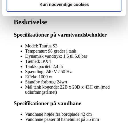
Vandhaner med udtræksslange
kogende
Kun nødvendige cookies
vand
Beskrivelse
inkl.
kalkfilter
Beskrivelse
i
messing
Specifikationer på varmtvandsbeholder
med
rund
tud
Model: Taurus S3
antal
Temperatur: 98 grader i tank
Dynamisk vandtryk: 1,5 til 5,0 bar
Tæthed: IPX4
Tankkapacitet: 2,4 ltr
Spænding: 240 V / 50 Hz
Effekt: 1000 w
Standby forbrug: 24w/t
Mål tank kogende: 22B x 20D x 43H cm (med
udluftningstårnet)
Specifikationer på vandhane
Vandhane højde fra bordplade 42 cm
Vandhane passer til hanehullet på 35 mm