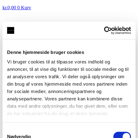
kr.
0,00
0
Kurv
DEMOVANDHANE: Taurus 3-1 med kogende vand
inkl. kalkfilter i børstet med firkantet tud
kr.
3.500,00
Denne hjemmeside bruger cookies
Vi bruger cookies til at tilpasse vores indhold og
DEMOVANDHANE: Taurus 3-1 FLEX, fleksibel
udtræksslange med kogende vand inkl. kalkfilter i
annoncer, til at vise dig funktioner til sociale medier og til
børstet med rund tud
kr.
3.500,00
at analysere vores trafik. Vi deler også oplysninger om
din brug af vores hjemmeside med vores partnere inden
DEMOVANDHANE: Taurus 3-1
for sociale medier, annonceringspartnere og
med kogende vand inkl. kalkfilter
analysepartnere. Vores partnere kan kombinere disse
i krom med rund tud
data med andre oplysninger, du har givet dem, eller som
de har indsamlet fra din brug af deres tjenester.
kr.
3.500,00
Samtykkevalg
Komplet sæt:
Taurus 3-1 vandhane inkl.
Nødvendig