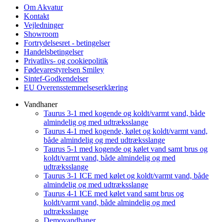
Om Akvatur
Kontakt
Vejledninger
Showroom
Fortrydelsesret - betingelser
Handelsbetingelser
Privatlivs- og cookiepolitik
Fødevarestyrelsen Smiley
Sintef-Godkendelser
EU Overensstemmelseserklæring
Vandhaner
Taurus 3-1 med kogende og koldt/varmt vand, både
almindelig og med udtræksslange
Taurus 4-1 med kogende, kølet og koldt/varmt vand,
både almindelig og med udtræksslange
Taurus 5-1 med kogende og kølet vand samt brus og
koldt/varmt vand, både almindelig og med
udtræksslange
Taurus 3-1 ICE med kølet og koldt/varmt vand, både
almindelig og med udtræksslange
Taurus 4-1 ICE med kølet vand samt brus og
koldt/varmt vand, både almindelig og med
udtræksslange
Demovandhaner