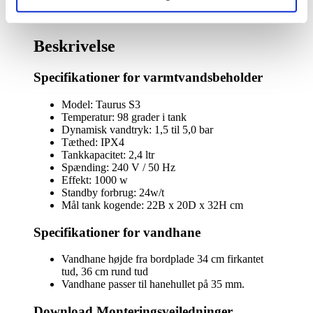
med
kogende
Beskrivelse
vand
inkl.
Beskrivelse
kalkfilter
i
Specifikationer for varmtvandsbeholder
krom
med
rund
Model: Taurus S3
tud
Temperatur: 98 grader i tank
antal
Dynamisk vandtryk: 1,5 til 5,0 bar
Tæthed: IPX4
Tankkapacitet: 2,4 ltr
Spænding: 240 V / 50 Hz
Effekt: 1000 w
Standby forbrug: 24w/t
Mål tank kogende: 22B x 20D x 32H cm
Specifikationer for vandhane
Vandhane højde fra bordplade 34 cm firkantet
tud, 36 cm rund tud
Vandhane passer til hanehullet på 35 mm.
Download Monteringsvejledninger