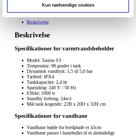
November 2025
,
Kogende vand
,
Taurus 3-1
,
Taurus 3-
fleksibel
Kun nødvendige cookies
1 vandhane med kogende vand samt koldt/varmt vand
,
udtræksslange
Vandhaner
med
kogende
Beskrivelse
vand
inkl.
Beskrivelse
kalkfilter
i
Specifikationer for varmtvandsbeholder
messing
med
rund
Model: Taurus S3
tud
Temperatur: 98 grader i tank
antal
Dynamisk vandtryk: 1,5 til 5,0 bar
Tæthed: IPX4
Tankkapacitet: 2,4 ltr
Spænding: 240 V / 50 Hz
Effekt: 1000 w
Standby forbrug: 24w/t
Mål tank kogende: 22B x 20D x 32H cm
Specifikationer for vandhane
Vandhane højde fra bordplade er 43cm
Vandhane passer i hanehullet til et almindeligt