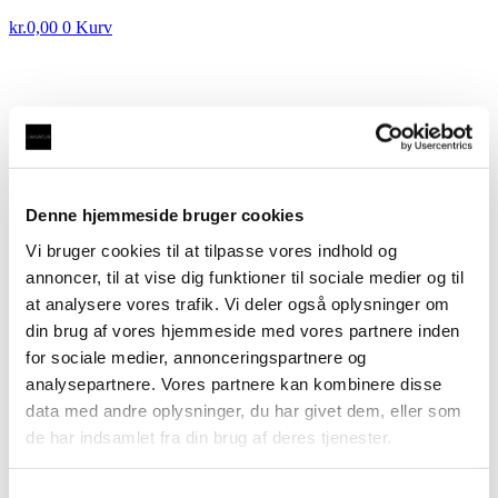
kr.
0,00
0
Kurv
Taurus 3-1 FLEX, fleksibel udtræksslange med
kogende vand inkl. kalkfilter i krom med rund tud
kr.
5.995,00
Denne hjemmeside bruger cookies
Taurus 3-1 FLEX, fleksibel udtræksslange med
Vi bruger cookies til at tilpasse vores indhold og
kogende vand inkl. kalkfilter i sort med rund tud
annoncer, til at vise dig funktioner til sociale medier og til
kr.
5.995,00
at analysere vores trafik. Vi deler også oplysninger om
Taurus 3-1 FLEX, fleksibel
din brug af vores hjemmeside med vores partnere inden
for sociale medier, annonceringspartnere og
udtræksslange med kogende vand
analysepartnere. Vores partnere kan kombinere disse
inkl. kalkfilter i messing med
data med andre oplysninger, du har givet dem, eller som
rund tud
de har indsamlet fra din brug af deres tjenester.
kr.
5.995,00
Samtykkevalg