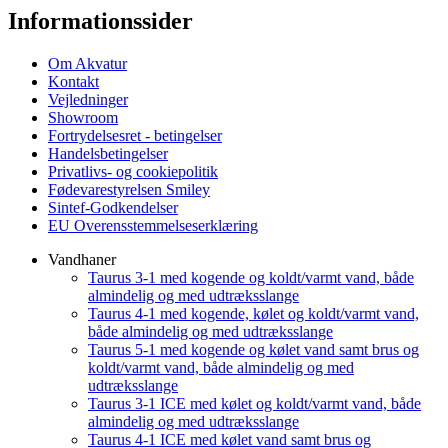
Informationssider
Om Akvatur
Kontakt
Vejledninger
Showroom
Fortrydelsesret - betingelser
Handelsbetingelser
Privatlivs- og cookiepolitik
Fødevarestyrelsen Smiley
Sintef-Godkendelser
EU Overensstemmelseserklæring
Vandhaner
Taurus 3-1 med kogende og koldt/varmt vand, både
almindelig og med udtræksslange
Taurus 4-1 med kogende, kølet og koldt/varmt vand,
både almindelig og med udtræksslange
Taurus 5-1 med kogende og kølet vand samt brus og
koldt/varmt vand, både almindelig og med
udtræksslange
Taurus 3-1 ICE med kølet og koldt/varmt vand, både
almindelig og med udtræksslange
Taurus 4-1 ICE med kølet vand samt brus og