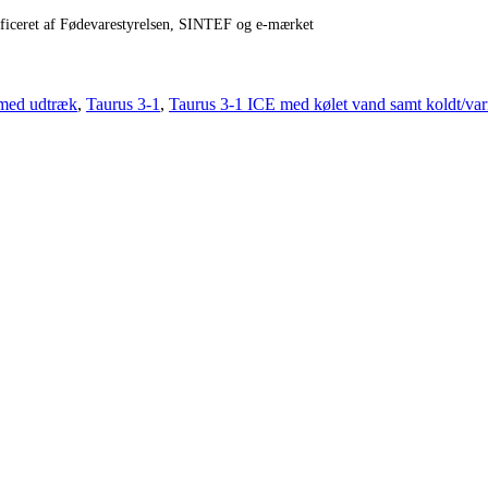
ificeret af Fødevarestyrelsen, SINTEF og e‑mærket
 med udtræk
,
Taurus 3-1
,
Taurus 3-1 ICE med kølet vand samt koldt/va