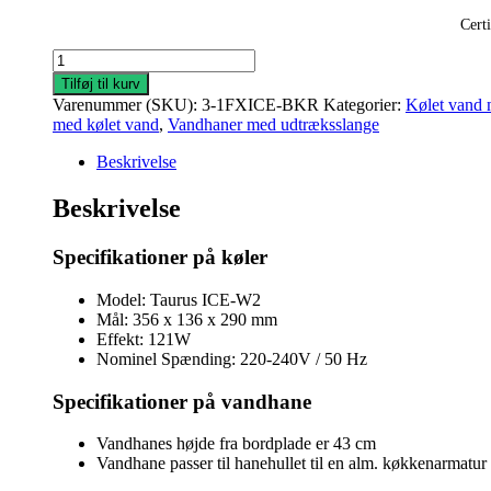
Cert
Taurus
3-
Tilføj til kurv
1
Varenummer (SKU):
3-1FXICE-BKR
Kategorier:
Kølet vand
ICE
med kølet vand
,
Vandhaner med udtræksslange
FLEX,
fleksibel
Beskrivelse
udtræksslange
med
Beskrivelse
kølet
vand
Specifikationer på køler
i
bruneret
kobber
Model: Taurus ICE-W2
med
Mål: 356 x 136 x 290 mm
rund
Effekt: 121W
tud
Nominel Spænding: 220-240V / 50 Hz
antal
Specifikationer på vandhane
Vandhanes højde fra bordplade er 43 cm
Vandhane passer til hanehullet til en alm. køkkenarmatur