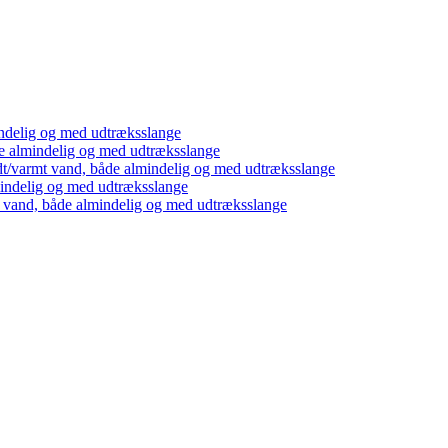
ndelig og med udtræksslange
e almindelig og med udtræksslange
dt/varmt vand, både almindelig og med udtræksslange
mindelig og med udtræksslange
t vand, både almindelig og med udtræksslange