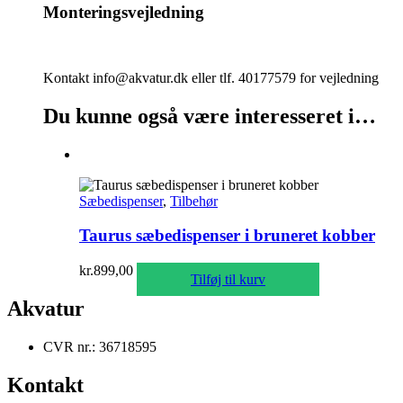
Monteringsvejledning
Kontakt info@akvatur.dk eller tlf. 40177579 for vejledning
Du kunne også være interesseret i…
Sæbedispenser
,
Tilbehør
Taurus sæbedispenser i bruneret kobber
kr.
899,00
Tilføj til kurv
Akvatur
CVR nr.: 36718595
Kontakt