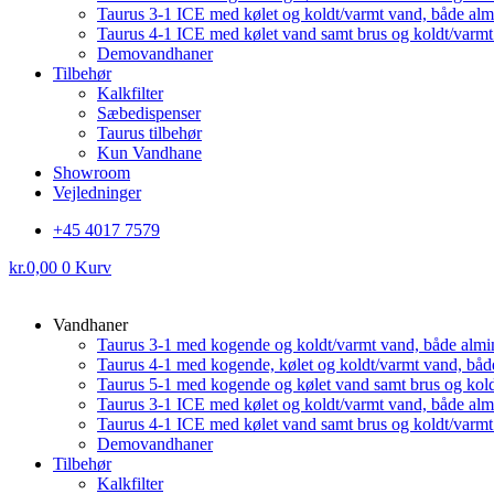
Taurus 3-1 ICE med kølet og koldt/varmt vand, både al
Taurus 4-1 ICE med kølet vand samt brus og koldt/varm
Demovandhaner
Tilbehør
Kalkfilter
Sæbedispenser
Taurus tilbehør
Kun Vandhane
Showroom
Vejledninger
+45 4017 7579
kr.
0,00
0
Kurv
Vandhaner
Taurus 3-1 med kogende og koldt/varmt vand, både almi
Taurus 4-1 med kogende, kølet og koldt/varmt vand, båd
Taurus 5-1 med kogende og kølet vand samt brus og kol
Taurus 3-1 ICE med kølet og koldt/varmt vand, både al
Taurus 4-1 ICE med kølet vand samt brus og koldt/varm
Demovandhaner
Tilbehør
Kalkfilter