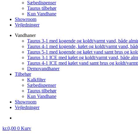
Sæbedispenser
Taurus tilbehør
Kun Vandhane
Showroom
Vejledninger
Vandhaner
Taurus 3-1 med kogende og koldt/varmt vand, både almi
Taurus 4-1 med kogende, kølet og koldt/varmt vand, båd
Taurus 5-1 med kogende og kølet vand samt brus og kol
Taurus 3-1 ICE med kølet og koldt/varmt vand, både al
Taurus 4-1 ICE med kølet vand samt brus og koldt/varm
Demovandhaner
Tilbehør
Kalkfilter
Sæbedispenser
Taurus tilbehør
Kun Vandhane
Showroom
Vejledninger
kr.
0,00
0
Kurv