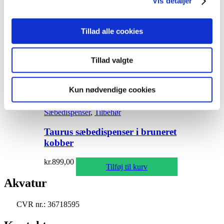
Vis detaljer
Tillad alle cookies
Du kunne også være interesseret
Tillad valgte
i…
Kun nødvendige cookies
Sæbedispenser
,
Tilbehør
Taurus sæbedispenser i bruneret
kobber
kr.
899,00
Tilføj til kurv
Akvatur
CVR nr.: 36718595