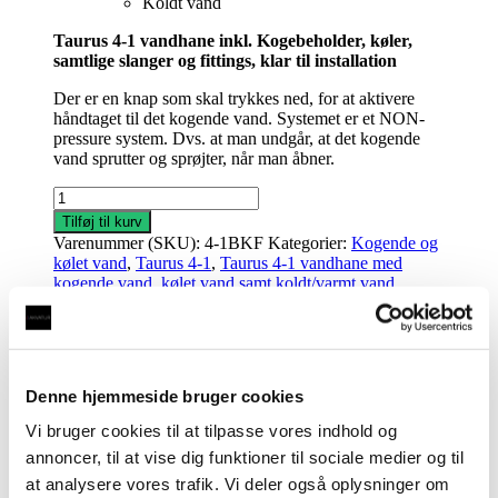
Koldt vand
Taurus 4-1 vandhane inkl. Kogebeholder, køler,
samtlige slanger og fittings, klar til installation
Der er en knap som skal trykkes ned, for at aktivere
håndtaget til det kogende vand. Systemet er et NON-
pressure system. Dvs. at man undgår, at det kogende
vand sprutter og sprøjter, når man åbner.
Taurus
4-
Tilføj til kurv
1
Varenummer (SKU):
4-1BKF
Kategorier:
Kogende og
med
kølet vand
,
Taurus 4-1
,
Taurus 4-1 vandhane med
kogende
kogende vand, kølet vand samt koldt/varmt vand
,
vand
Vandhaner
,
Vandhaner med kølet vand
og
kølet
Beskrivelse
vand
inkl.
Beskrivelse
Denne hjemmeside bruger cookies
kalkfilter
i
Vi bruger cookies til at tilpasse vores indhold og
Specifikationer for varmtvandsbeholder
bruneret
kobber
annoncer, til at vise dig funktioner til sociale medier og til
med
Model: Taurus S3
at analysere vores trafik. Vi deler også oplysninger om
firkantet