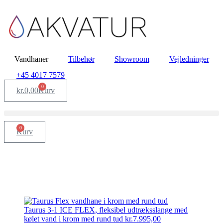
Vandhaner
Tilbehør
Showroom
Vejledninger
+45 4017 7579
0
kr.
0,00
Kurv
0
Kurv
Taurus 3-1 ICE FLEX, fleksibel udtræksslange med
kølet vand i krom med rund tud
kr.
7.995,00