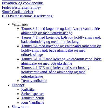
Privatlivs- og cookiepolitik
Fødevarestyrelsen Smiley
Sintef-Godkendelser
EU Overensstemmelseserklæring
Vandhaner
Taurus 3-1 med kogende og koldt/varmt vand, både
almindelig og med udtræksslange
Taurus 4-1 med kogende, kølet og koldt/varmt vand,
både almindelig og med udtræksslange
Taurus 5-1 med kogende og kølet vand samt brus og
koldt/varmt vand, både almindelig og med
udtræksslange
Taurus 3-1 ICE med kølet og koldt/varmt vand, både
almindelig og med udtræksslange
Taurus 4-1 ICE med kølet vand samt brus og
koldt/varmt vand, både almindelig og med
udtræksslange
Demovandhaner
Tilbehør
Kalkfilter
Sæbedispenser
Taurus tilbehør
Kun Vandhane
Showroom