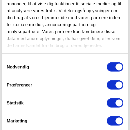
annoncer, til at vise dig funktioner til sociale medier og til
at analysere vores trafik. Vi deler også oplysninger om
Kogende og kølet vand
,
Taurus 4-1
,
Taurus 4-1 vandhane
din brug af vores hjemmeside med vores partnere inden
med kogende vand, kølet vand samt koldt/varmt vand
,
for sociale medier, annonceringspartnere og
Vandhaner
,
Vandhaner med kølet vand
analysepartnere. Vores partnere kan kombinere disse
Taurus 4-1 med kogende vand og kølet vand
data med andre oplysninger, du har givet dem, eller som
inkl. kalkfilter i sort med rund tud
de har indsamlet fra din brug af deres tjenester.
kr.
10.495,00
Tilføj til kurv
Samtykkevalg
Nødvendig
Kogende og kølet vand
,
Taurus 4-1
,
Taurus 4-1 vandhane
Præferencer
med kogende vand, kølet vand samt koldt/varmt vand
,
Vandhaner
,
Vandhaner med kølet vand
Statistik
Taurus 4-1 med kogende vand og kølet vand
inkl. kalkfilter i sort med firkantet tud
Marketing
kr.
10.495,00
Tilføj til kurv