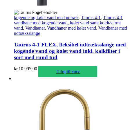
kogende og kølet vand med udtræk
,
Taurus 4-1
,
Taurus 4-1
vandhane med kogende vand, kølet vand samt koldt/varmt
vand
,
Vandhaner
,
Vandhaner med kølet vand
,
Vandhaner med
udtræksslange
Taurus 4-1 FLEX, fleksibel udtræksslange med
kogende vand og kølet vand inkl. kalkfilter i
sort med rund tud
kr.
10.995,00
Tilføj til kurv