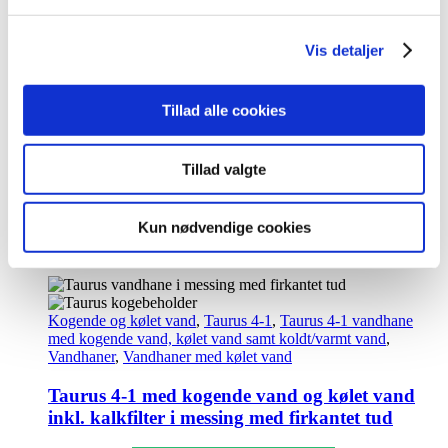
Vis detaljer
Kogende og kølet vand
,
Taurus 4-1
,
Taurus 4-1 vandhane
med kogende vand, kølet vand samt koldt/varmt vand
,
Tillad alle cookies
Vandhaner
,
Vandhaner med kølet vand
Taurus 4-1 med kogende vand og kølet vand
Tillad valgte
inkl. kalkfilter i messing med rund tud
kr.
10.495,00
Tilføj til kurv
Kun nødvendige cookies
Kogende og kølet vand
,
Taurus 4-1
,
Taurus 4-1 vandhane
med kogende vand, kølet vand samt koldt/varmt vand
,
Vandhaner
,
Vandhaner med kølet vand
Taurus 4-1 med kogende vand og kølet vand
inkl. kalkfilter i messing med firkantet tud