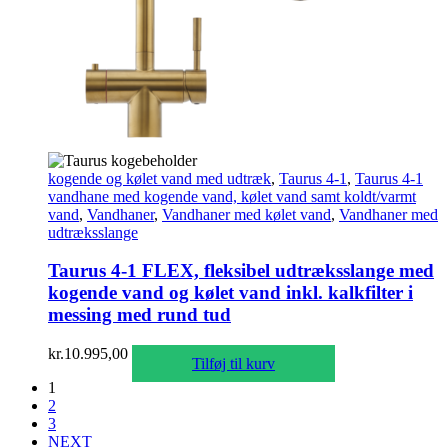
kogende og kølet vand med udtræk
,
Taurus 4-1
,
Taurus 4-1
vandhane med kogende vand, kølet vand samt koldt/varmt
vand
,
Vandhaner
,
Vandhaner med kølet vand
,
Vandhaner med
udtræksslange
Taurus 4-1 FLEX, fleksibel udtræksslange med
kogende vand og kølet vand inkl. kalkfilter i
messing med rund tud
kr.
10.995,00
Tilføj til kurv
1
2
3
NEXT