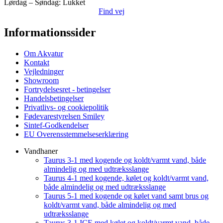
Lørdag – Søndag: Lukket
Find vej
Informationssider
Om Akvatur
Kontakt
Vejledninger
Showroom
Fortrydelsesret - betingelser
Handelsbetingelser
Privatlivs- og cookiepolitik
Fødevarestyrelsen Smiley
Sintef-Godkendelser
EU Overensstemmelseserklæring
Vandhaner
Taurus 3-1 med kogende og koldt/varmt vand, både
almindelig og med udtræksslange
Taurus 4-1 med kogende, kølet og koldt/varmt vand,
både almindelig og med udtræksslange
Taurus 5-1 med kogende og kølet vand samt brus og
koldt/varmt vand, både almindelig og med
udtræksslange
Taurus 3-1 ICE med kølet og koldt/varmt vand, både