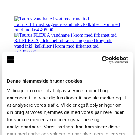
Taurus 3-1 med kogende vand inkl. kalkfilter i sort med
rund tud
kr.
4.495,00
3-1 FLEX A, fleksibel udtræksslange med kogende
vand inkl. kalkfilter i krom med firkantet tud
kr.
4.995,00
3-1 FLEX A, fleksibel
udtræksslange med kogende vand
inkl. kalkfilter i krom med rund
Denne hjemmeside bruger cookies
tud
Vi bruger cookies til at tilpasse vores indhold og
annoncer, til at vise dig funktioner til sociale medier og til
at analysere vores trafik. Vi deler også oplysninger om
kr.
4.995,00
din brug af vores hjemmeside med vores partnere inden
Komplet sæt:
Taurus 3-1 FLEX vandhane inkl.
for sociale medier, annonceringspartnere og
kogebeholder, kalkfiltre, samtlige slanger og fittings,
analysepartnere. Vores partnere kan kombinere disse
klar til installation
data med andre oplysninger, du har givet dem, eller som