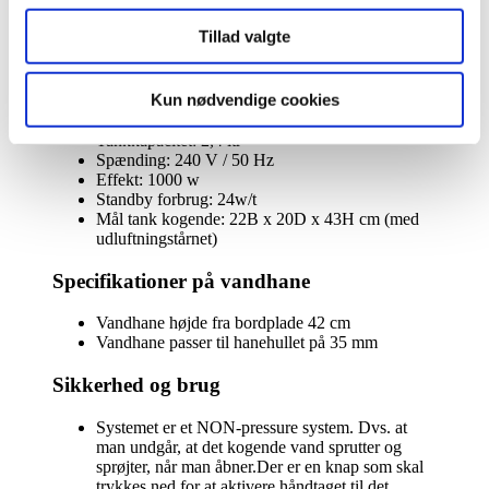
Specifikationer på varmtvandsbeholder
med
Tillad valgte
rund
tud
Model: Taurus S3
antal
Temperatur: 98 grader i tank
Kun nødvendige cookies
Dynamisk vandtryk: 1,5 til 5,0 bar
Tæthed: IPX4
Tankkapacitet: 2,4 ltr
Spænding: 240 V / 50 Hz
Effekt: 1000 w
Standby forbrug: 24w/t
Mål tank kogende: 22B x 20D x 43H cm (med
udluftningstårnet)
Specifikationer på vandhane
Vandhane højde fra bordplade 42 cm
Vandhane passer til hanehullet på 35 mm
Sikkerhed og brug
Systemet er et NON-pressure system. Dvs. at
man undgår, at det kogende vand sprutter og
sprøjter, når man åbner.Der er en knap som skal
trykkes ned for at aktivere håndtaget til det