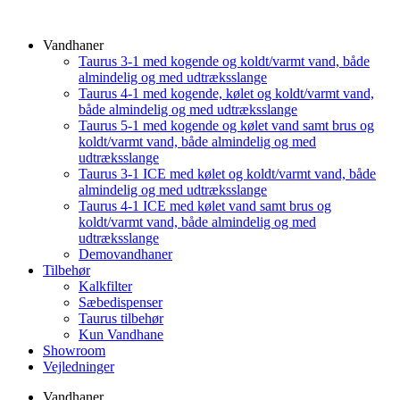
Vandhaner
Taurus 3-1 med kogende og koldt/varmt vand, både
almindelig og med udtræksslange
Taurus 4-1 med kogende, kølet og koldt/varmt vand,
både almindelig og med udtræksslange
Taurus 5-1 med kogende og kølet vand samt brus og
koldt/varmt vand, både almindelig og med
udtræksslange
Taurus 3-1 ICE med kølet og koldt/varmt vand, både
almindelig og med udtræksslange
Taurus 4-1 ICE med kølet vand samt brus og
koldt/varmt vand, både almindelig og med
udtræksslange
Demovandhaner
Tilbehør
Kalkfilter
Sæbedispenser
Taurus tilbehør
Kun Vandhane
Showroom
Vejledninger
Vandhaner