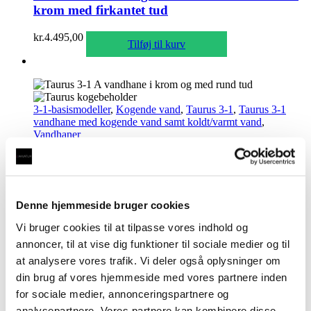
krom med firkantet tud
kr.
4.495,00
Tilføj til kurv
3-1-basismodeller
,
Kogende vand
,
Taurus 3-1
,
Taurus 3-1
vandhane med kogende vand samt koldt/varmt vand
,
Vandhaner
Taurus 3-1 A med kogende vand inkl. kalkfilter
i krom med rund tud
kr.
3.995,00
Denne hjemmeside bruger cookies
Tilføj til kurv
Vi bruger cookies til at tilpasse vores indhold og
annoncer, til at vise dig funktioner til sociale medier og til
at analysere vores trafik. Vi deler også oplysninger om
3-1-basismodeller
,
Kogende vand
,
Taurus 3-1
,
Taurus 3-1
din brug af vores hjemmeside med vores partnere inden
vandhane med kogende vand samt koldt/varmt vand
,
for sociale medier, annonceringspartnere og
Vandhaner
analysepartnere. Vores partnere kan kombinere disse