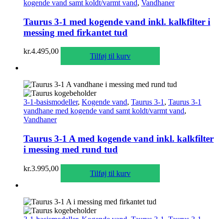
kogende vand samt koldt/varmt vand
,
Vandhaner
Taurus 3-1 med kogende vand inkl. kalkfilter i
messing med firkantet tud
kr.
4.495,00
Tilføj til kurv
3-1-basismodeller
,
Kogende vand
,
Taurus 3-1
,
Taurus 3-1
vandhane med kogende vand samt koldt/varmt vand
,
Vandhaner
Taurus 3-1 A med kogende vand inkl. kalkfilter
i messing med rund tud
kr.
3.995,00
Tilføj til kurv