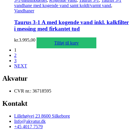
3-1-basismodeller
,
Kogende vand
,
Taurus 3-1
,
Taurus 3-1
vandhane med kogende vand samt koldt/varmt vand
,
Vandhaner
Taurus 3-1 A med kogende vand inkl. kalkfilter
i messing med firkantet tud
kr.
3.995,00
Tilføj til kurv
1
2
3
NEXT
Akvatur
CVR nr.: 36718595
Kontakt
Lillehøjvej 23 8600 Silkeborg
Info@akvatur.dk
+45 4017 7579