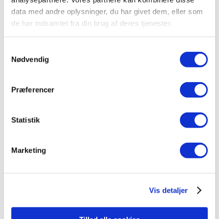
Taurus 3-1 A med kogende vand inkl. kalkfilter
data med andre oplysninger, du har givet dem, eller som
i krom med firkantet tud
de har indsamlet fra din brug af deres tjenester.
kr.
3.995,00
Tilføj til kurv
Samtykkevalg
Nødvendig
Præferencer
Kogende vand
,
Taurus 3-1
,
Taurus 3-1 vandhane med
kogende vand samt koldt/varmt vand
,
Vandhaner
Taurus 3-1 med kogende vand inkl. kalkfilter i
Statistik
børstet med rund tud
kr.
4.495,00
Marketing
Tilføj til kurv
Vis detaljer
Kogende vand
,
Taurus 3-1
,
Taurus 3-1 vandhane med
kogende vand samt koldt/varmt vand
,
Vandhaner