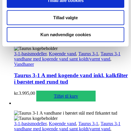
Tillad alle cookies
Taurus 3-1 med kogende vand inkl. kalkfilter i
børstet med firkantet tud
Tillad valgte
kr.
4.495,00
Tilføj til kurv
Kun nødvendige cookies
3-1-basismodeller
,
Kogende vand
,
Taurus 3-1
,
Taurus 3-1
vandhane med kogende vand samt koldt/varmt vand
,
Vandhaner
Taurus 3-1 A med kogende vand inkl. kalkfilter
i børstet med rund tud
kr.
3.995,00
Tilføj til kurv
3-1-basismodeller
,
Kogende vand
,
Taurus 3-1
,
Taurus 3-1
vandhane med kogende vand samt koldt/varmt vand
,