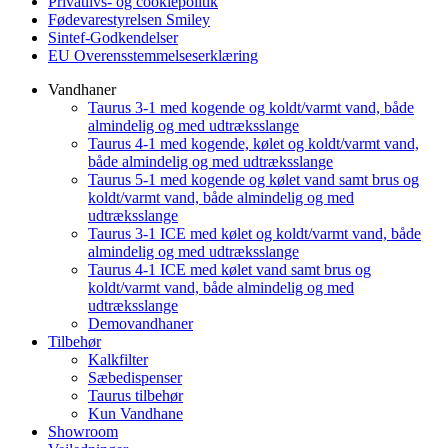
Privatlivs- og cookiepolitik
Fødevarestyrelsen Smiley
Sintef-Godkendelser
EU Overensstemmelseserklæring
Vandhaner
Taurus 3-1 med kogende og koldt/varmt vand, både
almindelig og med udtræksslange
Taurus 4-1 med kogende, kølet og koldt/varmt vand,
både almindelig og med udtræksslange
Taurus 5-1 med kogende og kølet vand samt brus og
koldt/varmt vand, både almindelig og med
udtræksslange
Taurus 3-1 ICE med kølet og koldt/varmt vand, både
almindelig og med udtræksslange
Taurus 4-1 ICE med kølet vand samt brus og
koldt/varmt vand, både almindelig og med
udtræksslange
Demovandhaner
Tilbehør
Kalkfilter
Sæbedispenser
Taurus tilbehør
Kun Vandhane
Showroom