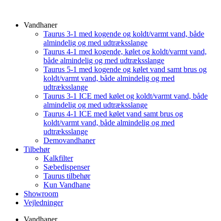
Vandhaner
Taurus 3-1 med kogende og koldt/varmt vand, både
almindelig og med udtræksslange
Taurus 4-1 med kogende, kølet og koldt/varmt vand,
både almindelig og med udtræksslange
Taurus 5-1 med kogende og kølet vand samt brus og
koldt/varmt vand, både almindelig og med
udtræksslange
Taurus 3-1 ICE med kølet og koldt/varmt vand, både
almindelig og med udtræksslange
Taurus 4-1 ICE med kølet vand samt brus og
koldt/varmt vand, både almindelig og med
udtræksslange
Demovandhaner
Tilbehør
Kalkfilter
Sæbedispenser
Taurus tilbehør
Kun Vandhane
Showroom
Vejledninger
Vandhaner