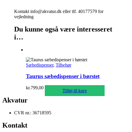
Kontakt info@akvatur.dk eller tlf. 40177579 for
vejledning
Du kunne også være interesseret
i…
Sæbedispenser
,
Tilbehør
Taurus sæbedispenser i børstet
kr.
799,00
Tilføj til kurv
Akvatur
CVR nr.: 36718595
Kontakt