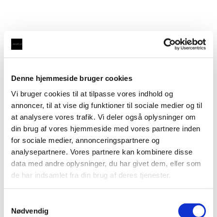
Denne hjemmeside bruger cookies
Taurus 4-1 ICE med kølet vand og danskvand i krom
Vi bruger cookies til at tilpasse vores indhold og
med firkantet tud
kr.
14.495,00
annoncer, til at vise dig funktioner til sociale medier og til
at analysere vores trafik. Vi deler også oplysninger om
Taurus 4-1 ICE med kølet vand og danskvand i børstet
stål med rund tud
kr.
14.495,00
din brug af vores hjemmeside med vores partnere inden
for sociale medier, annonceringspartnere og
Taurus 4-1 ICE FLEX, fleksibel
analysepartnere. Vores partnere kan kombinere disse
udtræksslange med kølet vand og
data med andre oplysninger, du har givet dem, eller som
danskvand i børstet stål med rund
de har indsamlet fra din brug af deres tjenester.
tud
Samtykkevalg
Nødvendig
kr.
14.995,00