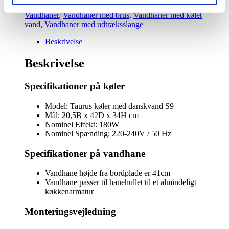
FLEX,
kølet og brusende vand samt koldt/varmt vand
,
fleksibel
Vandhaner
,
Vandhaner med brus
,
Vandhaner med kølet
udtræksslange
vand
,
Vandhaner med udtræksslange
med
kølet
Beskrivelse
vand
og
Beskrivelse
danskvand
i
Specifikationer på køler
børstet
stål
med
Model: Taurus køler med danskvand S9
rund
Mål: 20,5B x 42D x 34H cm
tud
Nominel Effekt: 180W
antal
Nominel Spænding: 220-240V / 50 Hz
Specifikationer på vandhane
Vandhane højde fra bordplade er 41cm
Vandhane passer til hanehullet til et almindeligt
køkkenarmatur
Monteringsvejledning