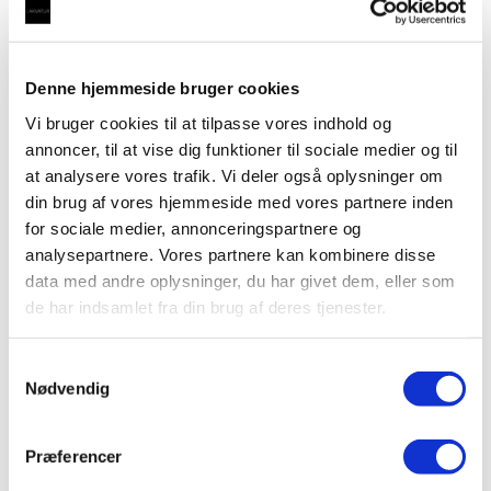
Kogende, kølet vand og danskvand
,
Taurus 5-1
,
Taurus 5-1
med kogende, kølet vand og vand med brus samt alm.
koldt/varmt vand
,
Vandhaner
,
Vandhaner med brus
,
Vandhaner med kølet vand
Denne hjemmeside bruger cookies
Taurus 5-1 med kogende vand, kølet vand og
Vi bruger cookies til at tilpasse vores indhold og
danskvand inkl. kalkfilter i børstet med rund
annoncer, til at vise dig funktioner til sociale medier og til
tud
at analysere vores trafik. Vi deler også oplysninger om
kr.
15.995,00
din brug af vores hjemmeside med vores partnere inden
Tilføj til kurv
for sociale medier, annonceringspartnere og
analysepartnere. Vores partnere kan kombinere disse
data med andre oplysninger, du har givet dem, eller som
de har indsamlet fra din brug af deres tjenester.
Kogende, kølet vand og danskvand
,
Taurus 5-1
,
Taurus 5-1
med kogende, kølet vand og vand med brus samt alm.
koldt/varmt vand
,
Vandhaner
,
Vandhaner med brus
,
Samtykkevalg
Vandhaner med kølet vand
Nødvendig
Taurus 5-1 med kogende vand, kølet vand og
danskvand inkl. kalkfilter i børstet med
Præferencer
firkantet tud