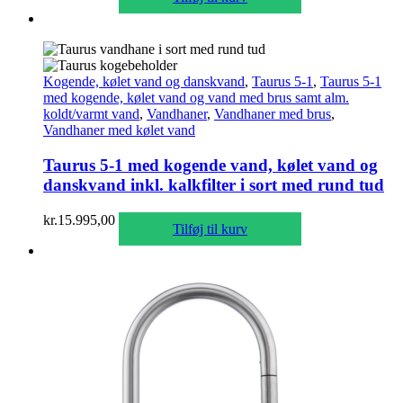
Kogende, kølet vand og danskvand
,
Taurus 5-1
,
Taurus 5-1
med kogende, kølet vand og vand med brus samt alm.
koldt/varmt vand
,
Vandhaner
,
Vandhaner med brus
,
Vandhaner med kølet vand
Taurus 5-1 med kogende vand, kølet vand og
danskvand inkl. kalkfilter i sort med rund tud
kr.
15.995,00
Tilføj til kurv