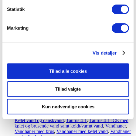
kr.
15.995,00
Tilføj til kurv
Statistik
Marketing
Kogende, kølet vand og danskvand
,
Taurus 5-1
,
Taurus 5-1
med kogende, kølet vand og vand med brus samt alm.
koldt/varmt vand
,
Vandhaner
,
Vandhaner med brus
,
Vandhaner med kølet vand
Vis detaljer
Taurus 5-1 med kogende vand, kølet vand og
danskvand inkl. kalkfilter i messing med rund
Tillad alle cookies
tud
Tillad valgte
kr.
15.995,00
Tilføj til kurv
Kun nødvendige cookies
Kølet vand og danskvand
,
Taurus 4-1
,
Taurus 4-1 ICE med
kølet og brusende vand samt koldt/varmt vand
,
Vandhaner
,
Vandhaner med brus
,
Vandhaner med kølet vand
,
Vandhaner