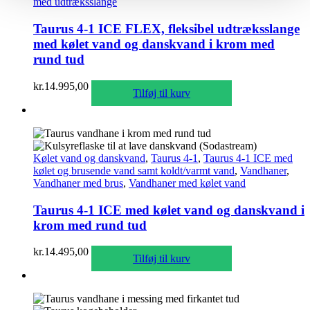
med udtræksslange
Taurus 4-1 ICE FLEX, fleksibel udtræksslange
med kølet vand og danskvand i krom med
rund tud
kr.
14.995,00
Tilføj til kurv
Kølet vand og danskvand
,
Taurus 4-1
,
Taurus 4-1 ICE med
kølet og brusende vand samt koldt/varmt vand
,
Vandhaner
,
Vandhaner med brus
,
Vandhaner med kølet vand
Taurus 4-1 ICE med kølet vand og danskvand i
krom med rund tud
kr.
14.495,00
Tilføj til kurv