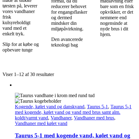
måde at slukke
formål, da du
madlavning eller
tørsten på, leverer
reducerer behovet
bare som en frisk
vores vandhaner
for engangsflasker
opkvikker, er det
frisk
og dermed
nemmere end
kulsyreholdigt
mindsker din
nogensinde at
vand med et
miljøpåvirkning.
nyde brus i dit
enkelt tryk.
hjem.
Den avancerede
Slip for at købe og
teknologi bag
opbevare tunge
Viser 1–12 af 30 resultater
Kogende, kølet vand og danskvand
,
Taurus 5-1
,
Taurus 5-1
med kogende, kølet vand og vand med brus samt alm.
koldt/varmt vand
,
Vandhaner
,
Vandhaner med brus
,
Vandhaner med kølet vand
Taurus 5-1 med kogende vand, kølet vand og