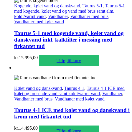
Kogende, kølet vand og danskvand
,
Taurus 5-1
,
Taurus 5-1
med kogende, kølet vand og vand med brus samt alm.
koldt/varmt vand
,
Vandhaner
,
Vandhaner med brus
,
Vandhaner med kølet vand
Taurus 5-1 med kogende vand, kølet vand og
danskvand inkl. kalkfilter i messing med
firkantet tud
kr.
15.995,00
Tilføj til kurv
Kølet vand og danskvand
,
Taurus 4-1
,
Taurus 4-1 ICE med
kølet og brusende vand samt koldt/varmt vand
,
Vandhaner
,
Vandhaner med brus
,
Vandhaner med kølet vand
Taurus 4-1 ICE med kølet vand og danskvand i
krom med firkantet tud
kr.
14.495,00
Tilføj til kurv