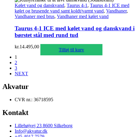
Kølet vand og danskvand
,
Taurus 4-1
,
Taurus 4-1 ICE med
kølet og brusende vand samt koldt/varmt vand
,
Vandhaner
,
Vandhaner med brus
,
Vandhaner med kølet vand
Taurus 4-1 ICE med kølet vand og danskvand i
børstet stål med rund tud
kr.
14.495,00
Tilføj til kurv
1
2
3
NEXT
Akvatur
CVR nr.: 36718595
Kontakt
Lillehøjvej 23 8600 Silkeborg
Info@akvatur.dk
+45 4017 7579