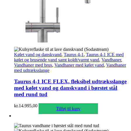
Kølet vand og danskvand
,
Taurus 4-1
,
Taurus 4-1 ICE med
kølet og brusende vand samt koldt/varmt vand
,
Vandhaner
,
Vandhaner med brus
,
Vandhaner med kølet vand
,
Vandhaner
med udtræksslange
Taurus 4-1 ICE FLEX, fleksibel udtræksslange
med kølet vand og danskvand i børstet stål
med rund tud
kr.
14.995,00
Tilføj til kurv