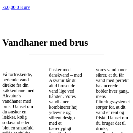
kr.
0,00
0
Kurv
Vandhaner med brus
flasker med
vores vandhaner
Få forfriskende,
danskvand – med
sikrer, at du får
perlende vand
Akvatur får du
vand med perfekt
direkte fra din
altid brusende
balancerede
køkkenhane med
vand lige ved
bobler hver gang,
Akvatur’s
hånden. Vores
mens
vandhaner med
vandhaner
filtreringssystemet
brus. Uanset om
kombinerer høj
sørger for, at dit
du ønsker en
ydeevne og
vand er rent og
lækker, kølig
stilrent design
friskt. Uanset om
sodavand eller
med et
du bruger det til
blot en smagfuld
bæredygtigt
drinks,