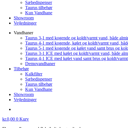
Sæbedispenser
Taurus tilbehør
Kun Vandhane
Showroom
Vejledninger
Vandhaner
Taurus 3-1 med kogende og koldt/varmt vand, både almi
Taurus 4-1 med kogende, kølet og koldt/varmt vand, båd
Taurus 5-1 med kogende og kølet vand samt brus og kol
Taurus 3-1 ICE med kølet og koldt/varmt vand, både al
Taurus 4-1 ICE med kølet vand samt brus og koldt/varm
Demovandhaner
Tilbehør
Kalkfilter
Sæbedispenser
Taurus tilbehør
Kun Vandhane
Showroom
Vejledninger
kr.
0,00
0
Kurv