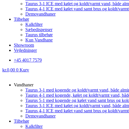
Taurus 3-1 ICE med kølet og koldt/varmt vand, både al
Taurus 4-1 ICE med kølet vand samt brus og koldt/varm
Demovandhaner
Tilbehør
Kalkfilter
Sæbedispenser
Taurus tilbehør
Kun Vandhane
Showroom
Vejledninger
+45 4017 7579
kr.
0,00
0
Kurv
Vandhaner
Taurus 3-1 med kogende og koldt/varmt vand, både almi
Taurus 4-1 med kogende, kølet og koldt/varmt vand, båd
Taurus 5-1 med kogende og kølet vand samt brus og kol
Taurus 3-1 ICE med kølet og koldt/varmt vand, både al
Taurus 4-1 ICE med kølet vand samt brus og koldt/varm
Demovandhaner
Tilbehør
Kalkfilter