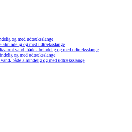
ndelig og med udtræksslange
e almindelig og med udtræksslange
dt/varmt vand, både almindelig og med udtræksslange
mindelig og med udtræksslange
t vand, både almindelig og med udtræksslange