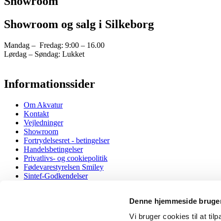
Showroom
Showroom og salg i Silkeborg
Mandag – Fredag: 9:00 – 16.00
Lørdag – Søndag: Lukket
Informationssider
Om Akvatur
Kontakt
Vejledninger
Showroom
Fortrydelsesret - betingelser
Handelsbetingelser
Privatlivs- og cookiepolitik
Fødevarestyrelsen Smiley
Sintef-Godkendelser
EU Overensstemmelseserklæring
Denne hjemmeside bruger
Vandhaner
Taurus 3-1 med kogende og koldt/varmt vand, både almi
Vi bruger cookies til at til
Taurus 4-1 med kogende, kølet og koldt/varmt vand, båd