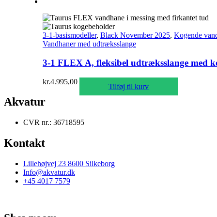
3-1-basismodeller
,
Black November 2025
,
Kogende van
Vandhaner med udtræksslange
3-1 FLEX A, fleksibel udtræksslange med kog
kr.
4.995,00
Tilføj til kurv
Akvatur
CVR nr.: 36718595
Kontakt
Lillehøjvej 23 8600 Silkeborg
Info@akvatur.dk
+45 4017 7579