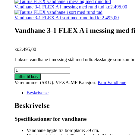
Vandhane 3-1 FLEX A i messing med rund tud
kr.
2.495,00
Vandhane 3-1 FLEX A i sort med rund tud
kr.
2.495,00
Vandhane 3-1 FLEX A i messing med fi
kr.
2.495,00
Luksus vandhane i messing stål med udtræksslange som kan bru
Vandhane
3-
Tilføj til kurv
1
Varenummer (SKU):
VFXA-MF
Kategori:
Kun Vandhane
FLEX
A
Beskrivelse
i
messing
Beskrivelse
med
firkantet
Specifikationer for vandhane
tud
antal
Vandhane højde fra bordplade: 39 cm.