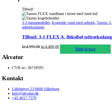
Tilbud!
3-1-basismodeller
,
Kogende vand med udtræk
,
Taurus 3
udtræksslange
Tilbud: 3-1 FLEX A, fleksibel udtræksslang
Den
Den
kr.
4.995,00
kr.
4.400,00
Tilføj til kurv
oprindelige
aktuelle
pris
pris
Akvatur
var:
er:
kr.4.995,00.
kr.4.400,00.
CVR nr.: 36718595
Kontakt
Lillehøjvej 23 8600 Silkeborg
Info@akvatur.dk
+45 4017 7579