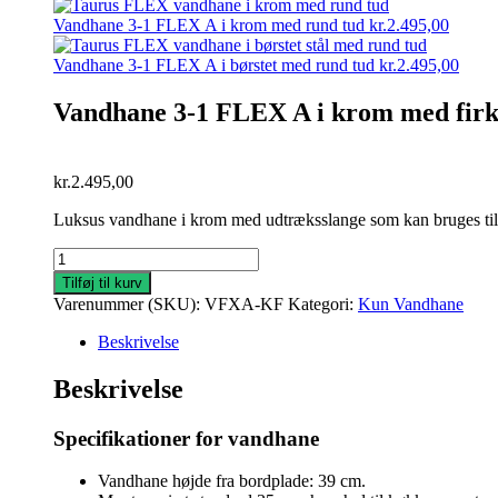
Vandhane 3-1 FLEX A i krom med rund tud
kr.
2.495,00
Vandhane 3-1 FLEX A i børstet med rund tud
kr.
2.495,00
Vandhane 3-1 FLEX A i krom med firk
kr.
2.495,00
Luksus vandhane i krom med udtræksslange som kan bruges til
Vandhane
3-
Tilføj til kurv
1
Varenummer (SKU):
VFXA-KF
Kategori:
Kun Vandhane
FLEX
A
Beskrivelse
i
krom
Beskrivelse
med
firkantet
Specifikationer for vandhane
tud
antal
Vandhane højde fra bordplade: 39 cm.