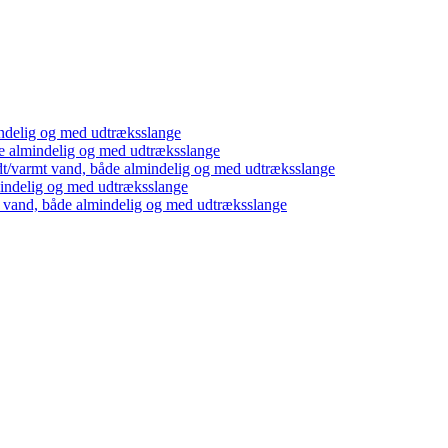
ndelig og med udtræksslange
e almindelig og med udtræksslange
dt/varmt vand, både almindelig og med udtræksslange
mindelig og med udtræksslange
t vand, både almindelig og med udtræksslange