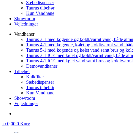
Sæbedispenser
Taurus tilbehør
Kun Vandhane
Showroom
Vejledninger
Vandhaner
Taurus 3-1 med kogende og koldt/varmt vand, både almi
Taurus 4-1 med kogende, kølet og koldt/varmt vand, båd
Taurus 5-1 med kogende og kølet vand samt brus og kol
Taurus 3-1 ICE med kølet og koldt/varmt vand, både al
Taurus 4-1 ICE med kølet vand samt brus og koldt/varm
Demovandhaner
Tilbehør
Kalkfilter
Sæbedispenser
Taurus tilbehør
Kun Vandhane
Showroom
Vejledninger
kr.
0,00
0
Kurv