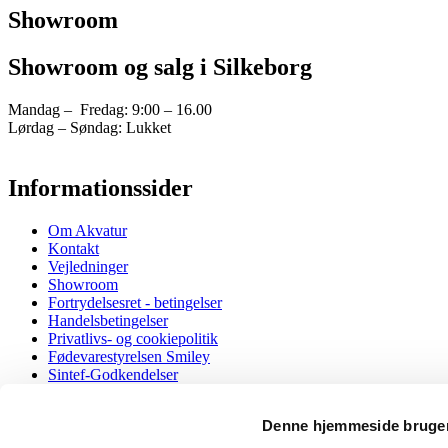
Showroom
Showroom og salg i Silkeborg
Mandag – Fredag: 9:00 – 16.00
Lørdag – Søndag: Lukket
Informationssider
Om Akvatur
Kontakt
Vejledninger
Showroom
Fortrydelsesret - betingelser
Handelsbetingelser
Privatlivs- og cookiepolitik
Fødevarestyrelsen Smiley
Sintef-Godkendelser
EU Overensstemmelseserklæring
Denne hjemmeside bruger
Vandhaner
Taurus 3-1 med kogende og koldt/varmt vand, både almi