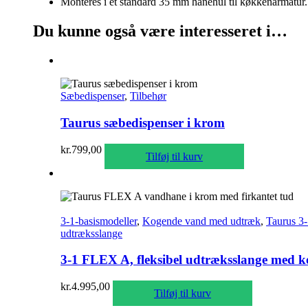
Monteres i et standard 35 mm hanehul til køkkenarmatur.
Du kunne også være interesseret i…
Sæbedispenser
,
Tilbehør
Taurus sæbedispenser i krom
kr.
799,00
Tilføj til kurv
3-1-basismodeller
,
Kogende vand med udtræk
,
Taurus 3
udtræksslange
3-1 FLEX A, fleksibel udtræksslange med ko
kr.
4.995,00
Tilføj til kurv