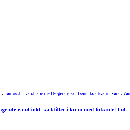
-1
,
Taurus 3-1 vandhane med kogende vand samt koldt/varmt vand
,
Van
gende vand inkl. kalkfilter i krom med firkantet tud