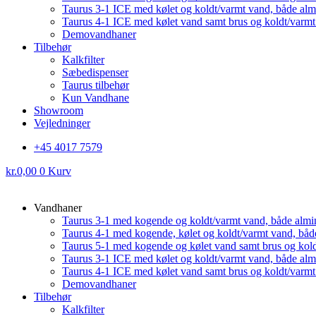
Taurus 3-1 ICE med kølet og koldt/varmt vand, både al
Taurus 4-1 ICE med kølet vand samt brus og koldt/varm
Demovandhaner
Tilbehør
Kalkfilter
Sæbedispenser
Taurus tilbehør
Kun Vandhane
Showroom
Vejledninger
+45 4017 7579
kr.
0,00
0
Kurv
Vandhaner
Taurus 3-1 med kogende og koldt/varmt vand, både almi
Taurus 4-1 med kogende, kølet og koldt/varmt vand, båd
Taurus 5-1 med kogende og kølet vand samt brus og kol
Taurus 3-1 ICE med kølet og koldt/varmt vand, både al
Taurus 4-1 ICE med kølet vand samt brus og koldt/varm
Demovandhaner
Tilbehør
Kalkfilter