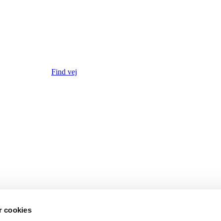
Find vej
 cookies
ndelig og med udtræksslange