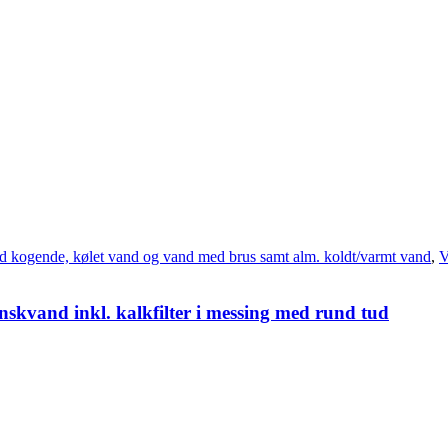
d kogende, kølet vand og vand med brus samt alm. koldt/varmt vand
,
V
skvand inkl. kalkfilter i messing med rund tud