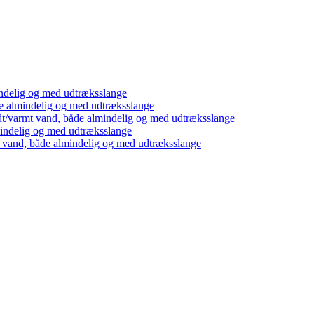
ndelig og med udtræksslange
e almindelig og med udtræksslange
dt/varmt vand, både almindelig og med udtræksslange
mindelig og med udtræksslange
t vand, både almindelig og med udtræksslange