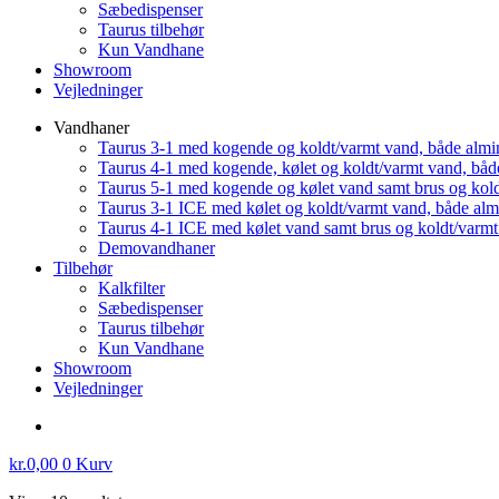
Sæbedispenser
Taurus tilbehør
Kun Vandhane
Showroom
Vejledninger
Vandhaner
Taurus 3-1 med kogende og koldt/varmt vand, både almi
Taurus 4-1 med kogende, kølet og koldt/varmt vand, båd
Taurus 5-1 med kogende og kølet vand samt brus og kol
Taurus 3-1 ICE med kølet og koldt/varmt vand, både al
Taurus 4-1 ICE med kølet vand samt brus og koldt/varm
Demovandhaner
Tilbehør
Kalkfilter
Sæbedispenser
Taurus tilbehør
Kun Vandhane
Showroom
Vejledninger
kr.
0,00
0
Kurv