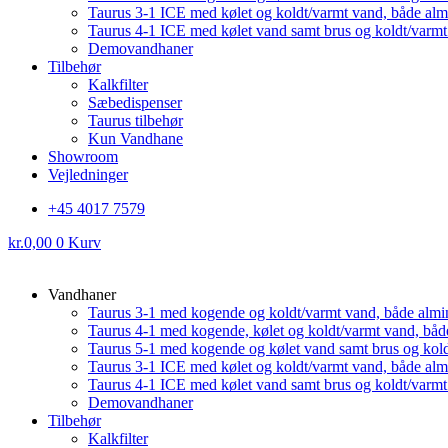
Taurus 3-1 ICE med kølet og koldt/varmt vand, både al
Taurus 4-1 ICE med kølet vand samt brus og koldt/varm
Demovandhaner
Tilbehør
Kalkfilter
Sæbedispenser
Taurus tilbehør
Kun Vandhane
Showroom
Vejledninger
+45 4017 7579
kr.
0,00
0
Kurv
Vandhaner
Taurus 3-1 med kogende og koldt/varmt vand, både almi
Taurus 4-1 med kogende, kølet og koldt/varmt vand, båd
Taurus 5-1 med kogende og kølet vand samt brus og kol
Taurus 3-1 ICE med kølet og koldt/varmt vand, både al
Taurus 4-1 ICE med kølet vand samt brus og koldt/varm
Demovandhaner
Tilbehør
Kalkfilter