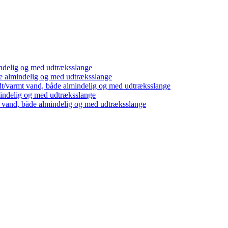
ndelig og med udtræksslange
e almindelig og med udtræksslange
dt/varmt vand, både almindelig og med udtræksslange
mindelig og med udtræksslange
t vand, både almindelig og med udtræksslange