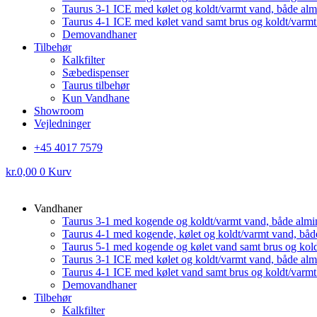
Taurus 3-1 ICE med kølet og koldt/varmt vand, både al
Taurus 4-1 ICE med kølet vand samt brus og koldt/varm
Demovandhaner
Tilbehør
Kalkfilter
Sæbedispenser
Taurus tilbehør
Kun Vandhane
Showroom
Vejledninger
+45 4017 7579
kr.
0,00
0
Kurv
Vandhaner
Taurus 3-1 med kogende og koldt/varmt vand, både almi
Taurus 4-1 med kogende, kølet og koldt/varmt vand, båd
Taurus 5-1 med kogende og kølet vand samt brus og kol
Taurus 3-1 ICE med kølet og koldt/varmt vand, både al
Taurus 4-1 ICE med kølet vand samt brus og koldt/varm
Demovandhaner
Tilbehør
Kalkfilter