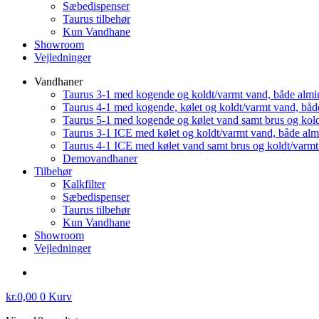
Sæbedispenser
Taurus tilbehør
Kun Vandhane
Showroom
Vejledninger
Vandhaner
Taurus 3-1 med kogende og koldt/varmt vand, både almi
Taurus 4-1 med kogende, kølet og koldt/varmt vand, båd
Taurus 5-1 med kogende og kølet vand samt brus og kol
Taurus 3-1 ICE med kølet og koldt/varmt vand, både al
Taurus 4-1 ICE med kølet vand samt brus og koldt/varm
Demovandhaner
Tilbehør
Kalkfilter
Sæbedispenser
Taurus tilbehør
Kun Vandhane
Showroom
Vejledninger
kr.
0,00
0
Kurv