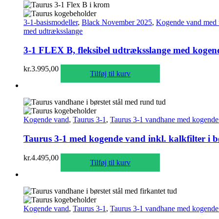
3-1-basismodeller
,
Black November 2025
,
Kogende vand med 
med udtræksslange
3-1 FLEX B, fleksibel udtræksslange med kogende
kr.
3.995,00
Tilføj til kurv
Kogende vand
,
Taurus 3-1
,
Taurus 3-1 vandhane med kogende 
Taurus 3-1 med kogende vand inkl. kalkfilter i 
kr.
4.495,00
Tilføj til kurv
Kogende vand
,
Taurus 3-1
,
Taurus 3-1 vandhane med kogende 