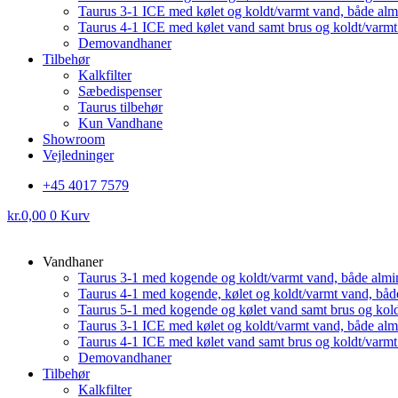
Taurus 3-1 ICE med kølet og koldt/varmt vand, både al
Taurus 4-1 ICE med kølet vand samt brus og koldt/varm
Demovandhaner
Tilbehør
Kalkfilter
Sæbedispenser
Taurus tilbehør
Kun Vandhane
Showroom
Vejledninger
+45 4017 7579
kr.
0,00
0
Kurv
Vandhaner
Taurus 3-1 med kogende og koldt/varmt vand, både almi
Taurus 4-1 med kogende, kølet og koldt/varmt vand, båd
Taurus 5-1 med kogende og kølet vand samt brus og kol
Taurus 3-1 ICE med kølet og koldt/varmt vand, både al
Taurus 4-1 ICE med kølet vand samt brus og koldt/varm
Demovandhaner
Tilbehør
Kalkfilter