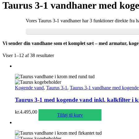
Taurus 3-1 vandhaner med koge
Vores Taurus 3-1 vandhaner har 3 funktioner direkte fra
Vi sender din vandhane som et komplet sæt – med armatur, kogebehol
Viser 1–12 af 38 resultater
Kogende vand
,
Taurus 3-1
,
Taurus 3-1 vandhane med kogende 
Taurus 3-1 med kogende vand inkl. kalkfilter i
kr.
4.495,00
Tilføj til kurv