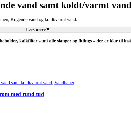
nde vand samt koldt/varmt van
 hanen; Kogende vand og koldt/varmt vand.
Læs mere
der, kalkfilter samt alle slanger og fittings – der er klar til inst
vand samt koldt/varmt vand
,
Vandhaner
 krom med rund tud