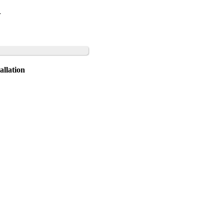
d
allation