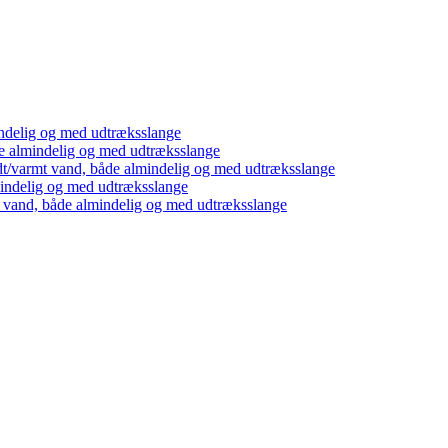
ndelig og med udtræksslange
e almindelig og med udtræksslange
dt/varmt vand, både almindelig og med udtræksslange
mindelig og med udtræksslange
t vand, både almindelig og med udtræksslange