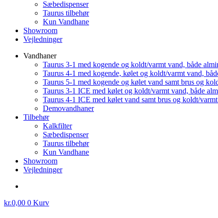
Sæbedispenser
Taurus tilbehør
Kun Vandhane
Showroom
Vejledninger
Vandhaner
Taurus 3-1 med kogende og koldt/varmt vand, både almi
Taurus 4-1 med kogende, kølet og koldt/varmt vand, båd
Taurus 5-1 med kogende og kølet vand samt brus og kol
Taurus 3-1 ICE med kølet og koldt/varmt vand, både al
Taurus 4-1 ICE med kølet vand samt brus og koldt/varm
Demovandhaner
Tilbehør
Kalkfilter
Sæbedispenser
Taurus tilbehør
Kun Vandhane
Showroom
Vejledninger
kr.
0,00
0
Kurv