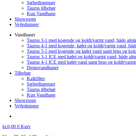
Sæbedispenser
Taurus tilbehør
Kun Vandhane
Showroom
Vejledninger
Vandhaner
Taurus 3-1 med kogende og koldt/varmt vand, både almi
Taurus 4-1 med kogende, kølet og koldt/varmt vand, båd
Taurus 5-1 med kogende og kølet vand samt brus og kol
Taurus 3-1 ICE med kølet og koldt/varmt vand, både al
Taurus 4-1 ICE med kølet vand samt brus og koldt/varm
Demovandhaner
Tilbehør
Kalkfilter
Sæbedispenser
Taurus tilbehør
Kun Vandhane
Showroom
Vejledninger
kr.
0,00
0
Kurv