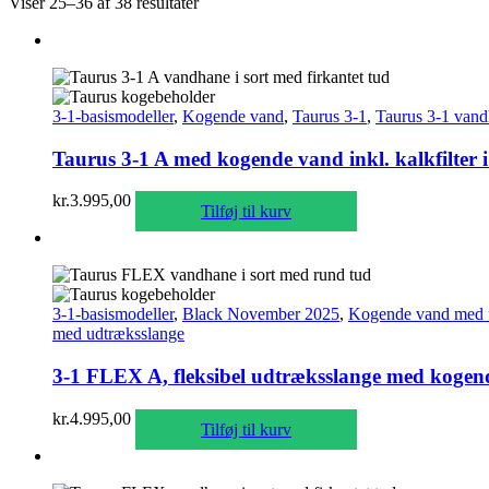
Viser 25–36 af 38 resultater
3-1-basismodeller
,
Kogende vand
,
Taurus 3-1
,
Taurus 3-1 vand
Taurus 3-1 A med kogende vand inkl. kalkfilter i
kr.
3.995,00
Tilføj til kurv
3-1-basismodeller
,
Black November 2025
,
Kogende vand med 
med udtræksslange
3-1 FLEX A, fleksibel udtræksslange med kogende
kr.
4.995,00
Tilføj til kurv