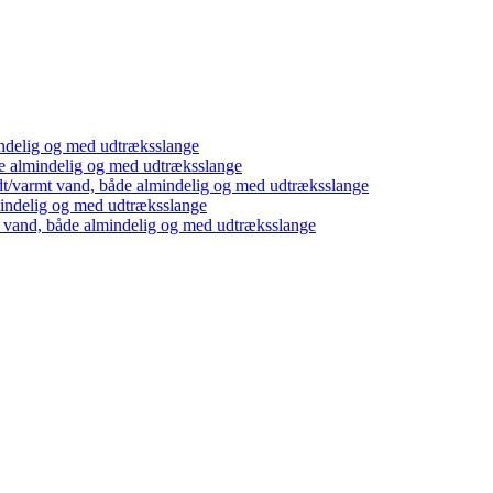
ndelig og med udtræksslange
e almindelig og med udtræksslange
dt/varmt vand, både almindelig og med udtræksslange
mindelig og med udtræksslange
t vand, både almindelig og med udtræksslange