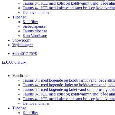
Taurus 3-1 ICE med kølet og koldt/varmt vand, både al
Taurus 4-1 ICE med kølet vand samt brus og koldt/varm
Demovandhaner
Tilbehør
Kalkfilter
Sæbedispenser
Taurus tilbehør
Kun Vandhane
Showroom
Vejledninger
+45 4017 7579
kr.
0,00
0
Kurv
Vandhaner
Taurus 3-1 med kogende og koldt/varmt vand, både almi
Taurus 4-1 med kogende, kølet og koldt/varmt vand, båd
Taurus 5-1 med kogende og kølet vand samt brus og kol
Taurus 3-1 ICE med kølet og koldt/varmt vand, både al
Taurus 4-1 ICE med kølet vand samt brus og koldt/varm
Demovandhaner
Tilbehør
Kalkfilter