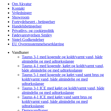
Om Akvatur
Kontakt
Vejledninger
Showroom
Fortrydelsesret - betingelser
Handelsbetingelser
Privatlivs- og cookiepolitik
Fødevarestyrelsen Smiley
Sintef-Godkendelser
EU Overensstemmelseserklæring
Vandhaner
Taurus 3-1 med kogende og koldt/varmt vand, både
almindelig og med udtræksslange
Taurus 4-1 med kogende, kølet og koldt/varmt vand,
både almindelig og med udtræksslange
Taurus 5-1 med kogende og kølet vand samt brus og
koldt/varmt vand, både almindelig og med
udtræksslange
Taurus 3-1 ICE med kølet og koldt/varmt vand, både
almindelig og med udtræksslange
Taurus 4-1 ICE med kølet vand samt brus og
koldt/varmt vand, både almindelig og med
udtræksslange
Demovandhaner