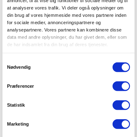
annoncer, til at vise dig funktioner til sociale medier og til
Kun Vandhane
at analysere vores trafik. Vi deler også oplysninger om
Vandhane 3-1A i messing med firkantet tud
din brug af vores hjemmeside med vores partnere inden
for sociale medier, annonceringspartnere og
kr.
2.495,00
analysepartnere. Vores partnere kan kombinere disse
Tilføj til kurv
data med andre oplysninger, du har givet dem, eller som
de har indsamlet fra din brug af deres tjenester.
Kun Vandhane
Samtykkevalg
Nødvendig
Vandhane 3-1A i messing med tud
kr.
2.495,00
Præferencer
Tilføj til kurv
Statistik
Kun Vandhane
Marketing
Vandhane 3-1A i sort med firkantet tud