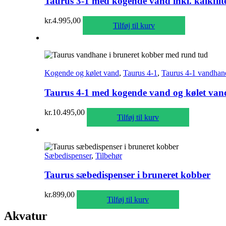
Taurus 3-1 med kogende vand inkl. kalkfilt
kr.
4.995,00
Tilføj til kurv
Kogende og kølet vand
,
Taurus 4-1
,
Taurus 4-1 vandhan
Taurus 4-1 med kogende vand og kølet vand 
kr.
10.495,00
Tilføj til kurv
Sæbedispenser
,
Tilbehør
Taurus sæbedispenser i bruneret kobber
kr.
899,00
Tilføj til kurv
Akvatur