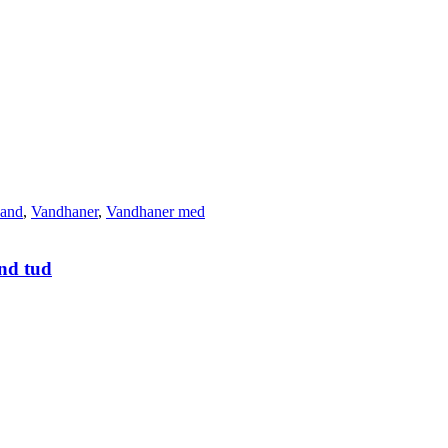
vand
,
Vandhaner
,
Vandhaner med
und tud