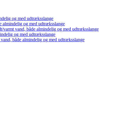
ndelig og med udtræksslange
e almindelig og med udtræksslange
dt/varmt vand, både almindelig og med udtræksslange
mindelig og med udtræksslange
t vand, både almindelig og med udtræksslange