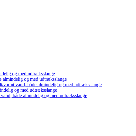
ndelig og med udtræksslange
e almindelig og med udtræksslange
dt/varmt vand, både almindelig og med udtræksslange
mindelig og med udtræksslange
t vand, både almindelig og med udtræksslange