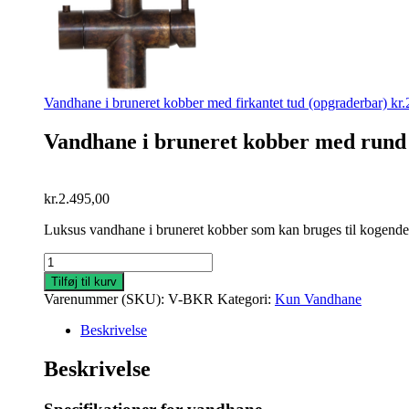
Vandhane i bruneret kobber med firkantet tud (opgraderbar)
kr.
Vandhane i bruneret kobber med rund
kr.
2.495,00
Luksus vandhane i bruneret kobber som kan bruges til kogende 
Vandhane
i
Tilføj til kurv
bruneret
Varenummer (SKU):
V-BKR
Kategori:
Kun Vandhane
kobber
med
Beskrivelse
rund
tud
Beskrivelse
(opgraderbar)
antal