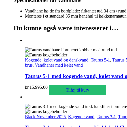
Specifikationer for vandhane
Vandhane højde fra bordplade: firkantet tud 34 cm / rund
Monteres i et standard 35 mm hanehul til køkkenarmatur.
Du kunne også være interesseret i…
Kogende, kølet vand og danskvand
,
Taurus 5-1
,
Taurus 
brus
,
Vandhaner med kølet vand
Taurus 5-1 med kogende vand, kølet vand o
kr.
15.995,00
Tilføj til kurv
Black November 2025
,
Kogende vand
,
Taurus 3-1
,
Taur