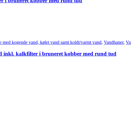
er i bruneret kobber med rund tud
e med kogende vand, kølet vand samt koldt/varmt vand
,
Vandhaner
,
Va
inkl. kalkfilter i bruneret kobber med rund tud