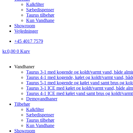
Kalkfilter
Sæbedispenser
Taurus tilbehør
Kun Vandhane
Showroom
Vejledninger
+45 4017 7579
kr.
0,00
0
Kurv
Vandhaner
Taurus 3-1 med kogende og koldt/varmt vand, både almi
Taurus 4-1 med kogende, kølet og koldt/varmt vand, båd
Taurus 5-1 med kogende og kølet vand samt brus og kol
Taurus 3-1 ICE med kølet og koldt/varmt vand, både al
Taurus 4-1 ICE med kølet vand samt brus og koldt/varm
Demovandhaner
Tilbehør
Kalkfilter
Sæbedispenser
Taurus tilbehør
Kun Vandhane
Showroom