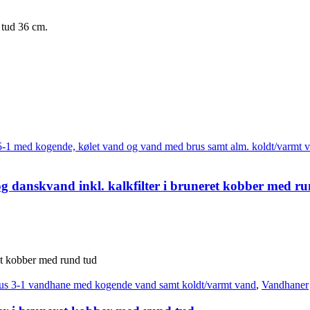
 tud 36 cm.
5-1 med kogende, kølet vand og vand med brus samt alm. koldt/varmt 
g danskvand inkl. kalkfilter i bruneret kobber med r
us 3-1 vandhane med kogende vand samt koldt/varmt vand
,
Vandhaner