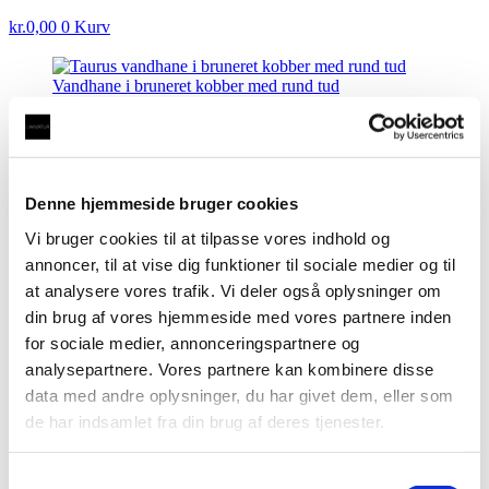
kr.
0,00
0
Kurv
Vandhane i bruneret kobber med rund tud
(opgraderbar)
kr.
2.495,00
Vandhane 3-1A i krom med rund tud
kr.
2.495,00
Vandhane i bruneret kobber med
Denne hjemmeside bruger cookies
firkantet tud (opgraderbar)
Vi bruger cookies til at tilpasse vores indhold og
annoncer, til at vise dig funktioner til sociale medier og til
kr.
2.495,00
at analysere vores trafik. Vi deler også oplysninger om
din brug af vores hjemmeside med vores partnere inden
Luksus vandhane i bruneret kobber som kan bruges til
for sociale medier, annonceringspartnere og
kogende og kølet vand samt danskvand (Taurus 3-1, 4-
1 og 5-1 udstyr).
analysepartnere. Vores partnere kan kombinere disse
data med andre oplysninger, du har givet dem, eller som
Vandhane
i
de har indsamlet fra din brug af deres tjenester.
Tilføj til kurv
bruneret
Varenummer (SKU):
V-BKF
Kategori:
Kun Vandhane
kobber
med
Samtykkevalg
Beskrivelse