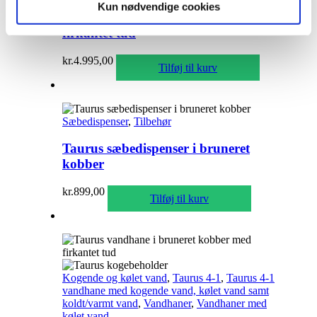
Taurus 3-1 med kogende vand inkl.
Kun nødvendige cookies
kalkfilter i bruneret kobber med
firkantet tud
kr.
4.995,00
Tilføj til kurv
Sæbedispenser
,
Tilbehør
Taurus sæbedispenser i bruneret
kobber
kr.
899,00
Tilføj til kurv
Kogende og kølet vand
,
Taurus 4-1
,
Taurus 4-1
vandhane med kogende vand, kølet vand samt
koldt/varmt vand
,
Vandhaner
,
Vandhaner med
kølet vand