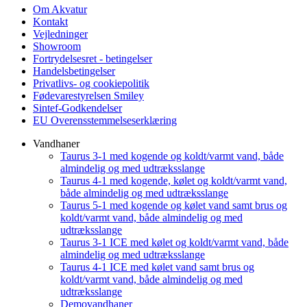
Om Akvatur
Kontakt
Vejledninger
Showroom
Fortrydelsesret - betingelser
Handelsbetingelser
Privatlivs- og cookiepolitik
Fødevarestyrelsen Smiley
Sintef-Godkendelser
EU Overensstemmelseserklæring
Vandhaner
Taurus 3-1 med kogende og koldt/varmt vand, både
almindelig og med udtræksslange
Taurus 4-1 med kogende, kølet og koldt/varmt vand,
både almindelig og med udtræksslange
Taurus 5-1 med kogende og kølet vand samt brus og
koldt/varmt vand, både almindelig og med
udtræksslange
Taurus 3-1 ICE med kølet og koldt/varmt vand, både
almindelig og med udtræksslange
Taurus 4-1 ICE med kølet vand samt brus og
koldt/varmt vand, både almindelig og med
udtræksslange
Demovandhaner