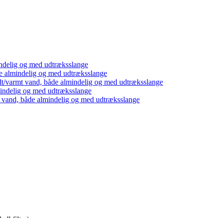
ndelig og med udtræksslange
e almindelig og med udtræksslange
dt/varmt vand, både almindelig og med udtræksslange
mindelig og med udtræksslange
t vand, både almindelig og med udtræksslange