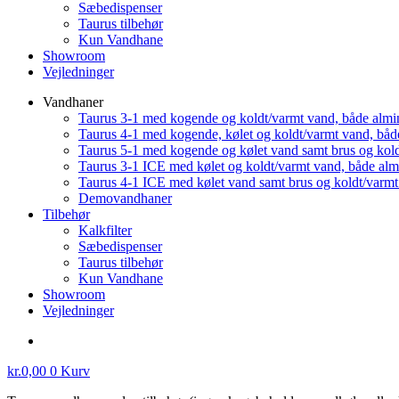
Sæbedispenser
Taurus tilbehør
Kun Vandhane
Showroom
Vejledninger
Vandhaner
Taurus 3-1 med kogende og koldt/varmt vand, både almi
Taurus 4-1 med kogende, kølet og koldt/varmt vand, båd
Taurus 5-1 med kogende og kølet vand samt brus og kol
Taurus 3-1 ICE med kølet og koldt/varmt vand, både al
Taurus 4-1 ICE med kølet vand samt brus og koldt/varm
Demovandhaner
Tilbehør
Kalkfilter
Sæbedispenser
Taurus tilbehør
Kun Vandhane
Showroom
Vejledninger
kr.
0,00
0
Kurv