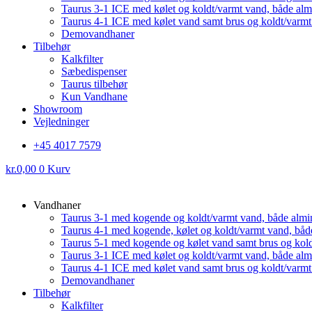
Taurus 3-1 ICE med kølet og koldt/varmt vand, både al
Taurus 4-1 ICE med kølet vand samt brus og koldt/varm
Demovandhaner
Tilbehør
Kalkfilter
Sæbedispenser
Taurus tilbehør
Kun Vandhane
Showroom
Vejledninger
+45 4017 7579
kr.
0,00
0
Kurv
Vandhaner
Taurus 3-1 med kogende og koldt/varmt vand, både almi
Taurus 4-1 med kogende, kølet og koldt/varmt vand, båd
Taurus 5-1 med kogende og kølet vand samt brus og kol
Taurus 3-1 ICE med kølet og koldt/varmt vand, både al
Taurus 4-1 ICE med kølet vand samt brus og koldt/varm
Demovandhaner
Tilbehør
Kalkfilter