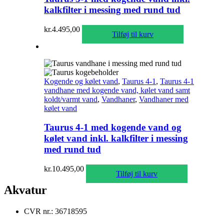
kalkfilter i messing med rund tud
kr.
4.495,00
Tilføj til kurv
Kogende og kølet vand
,
Taurus 4-1
,
Taurus 4-1
vandhane med kogende vand, kølet vand samt
koldt/varmt vand
,
Vandhaner
,
Vandhaner med
kølet vand
Taurus 4-1 med kogende vand og
kølet vand inkl. kalkfilter i messing
med rund tud
kr.
10.495,00
Tilføj til kurv
Akvatur
CVR nr.: 36718595