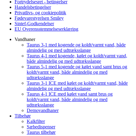
Fortrydelsesret - betingelser
Handelsbetingelser
Privatlivs- og cookiepolitik
Fødevarestyrelsen Smiley
Sintef-Godkendelser
EU Overensstemmelseserklæring
Vandhaner
Taurus 3-1 med kogende og koldt/varmt vand, både
almindelig og med udtræksslange
Taurus 4-1 med kogende, kølet og koldt/varmt vand,
både almindelig og med udtræksslange
Taurus 5-1 med kogende og kølet vand samt brus og
koldt/varmt vand, både almindelig og med
udtræksslange
Taurus 3-1 ICE med kølet og koldt/varmt vand, både
almindelig og med udtræksslange
Taurus 4-1 ICE med kølet vand samt brus og
koldt/varmt vand, både almindelig og med
udtræksslange
Demovandhaner
Tilbehør
Kalkfilter
Sæbedispenser
Taurus tilbehør