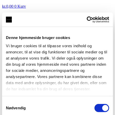
kr.
0,00
0
Kurv
Vandhane i krom med firkantet tud (opgraderbar)
kr.
2.495,00
Vandhane i messing med firkantet tud (opgraderbar)
Denne hjemmeside bruger cookies
kr.
2.495,00
Vi bruger cookies til at tilpasse vores indhold og
Vandhane i messing med rund tud
annoncer, til at vise dig funktioner til sociale medier og til
(opgraderbar)
at analysere vores trafik. Vi deler også oplysninger om
din brug af vores hjemmeside med vores partnere inden
for sociale medier, annonceringspartnere og
kr.
2.495,00
analysepartnere. Vores partnere kan kombinere disse
Luksus vandhane i messing som kan bruges til kogende
data med andre oplysninger, du har givet dem, eller som
og kølet vand samt danskvand (Taurus 3-1, 4-1 og 5-1
de har indsamlet fra din brug af deres tjenester.
udstyr).
Vandhane
Samtykkevalg
i
Tilføj til kurv
Nødvendig
messing
Varenummer (SKU):
V-MR
Kategori:
Kun Vandhane
med