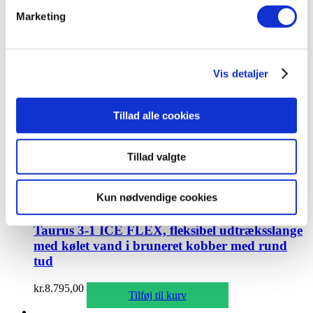
kølet vand samt koldt/varmt vand
,
Vandhaner
,
Vandhaner med
Marketing
kølet vand
,
Vandhaner med udtræksslange
Taurus 3-1 ICE FLEX, fleksibel udtræksslange
med kølet vand i messing med rund tud
Vis detaljer
kr.
7.995,00
Tilføj til kurv
Tillad alle cookies
Tillad valgte
Kølet vand med udtræk
,
Taurus 3-1
,
Taurus 3-1 ICE med
kølet vand samt koldt/varmt vand
,
Vandhaner
,
Vandhaner med
Kun nødvendige cookies
kølet vand
,
Vandhaner med udtræksslange
Taurus 3-1 ICE FLEX, fleksibel udtræksslange
med kølet vand i bruneret kobber med rund
tud
kr.
8.795,00
Tilføj til kurv