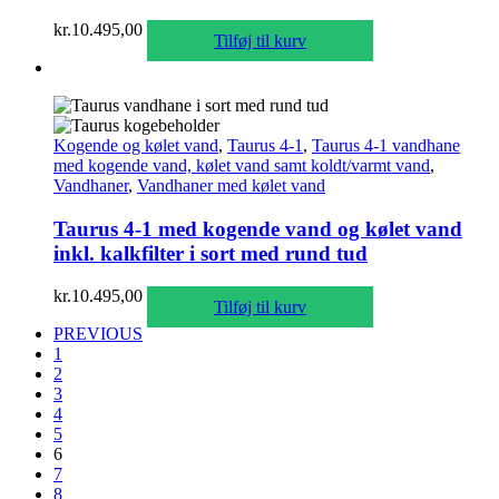
kr.
10.495,00
Tilføj til kurv
Kogende og kølet vand
,
Taurus 4-1
,
Taurus 4-1 vandhane
med kogende vand, kølet vand samt koldt/varmt vand
,
Vandhaner
,
Vandhaner med kølet vand
Taurus 4-1 med kogende vand og kølet vand
inkl. kalkfilter i sort med rund tud
kr.
10.495,00
Tilføj til kurv
PREVIOUS
1
2
3
4
5
6
7
8