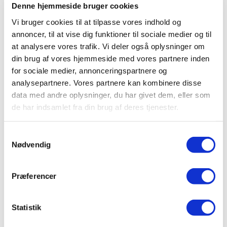
kølet vand
,
Vandhaner med udtræksslange
Denne hjemmeside bruger cookies
Taurus 3-1 ICE FLEX, fleksibel udtræksslange
Vi bruger cookies til at tilpasse vores indhold og
med kølet vand i børstet med rund tud
annoncer, til at vise dig funktioner til sociale medier og til
at analysere vores trafik. Vi deler også oplysninger om
kr.
7.995,00
Tilføj til kurv
din brug af vores hjemmeside med vores partnere inden
for sociale medier, annonceringspartnere og
analysepartnere. Vores partnere kan kombinere disse
data med andre oplysninger, du har givet dem, eller som
Kølet vand med udtræk
,
Taurus 3-1
,
Taurus 3-1 ICE med
de har indsamlet fra din brug af deres tjenester.
kølet vand samt koldt/varmt vand
,
Vandhaner
,
Vandhaner med
kølet vand
,
Vandhaner med udtræksslange
Samtykkevalg
Taurus 3-1 ICE FLEX, fleksibel udtræksslange
Nødvendig
med kølet vand i sort med rund tud
kr.
7.995,00
Præferencer
Tilføj til kurv
Statistik
Kølet vand med udtræk
,
Taurus 3-1
,
Taurus 3-1 ICE med