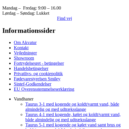
Mandag – Fredag: 9:00 – 16.00
Lørdag – Søndag: Lukket
Find vej
Informationssider
Om Akvatur
Kontakt
Vejledninger
Showroom
Fortrydelsesret - betingelser
Handelsbetingelser
Privatlivs- og cookiepolitik
Fødevarestyrelsen Smiley
Sintef-Godkendelser
EU Overensstemmelseserklæring
Vandhaner
Taurus 3-1 med kogende og koldt/varmt vand, både
almindelig og med udtræksslange
Taurus 4-1 med kogende, kølet og koldt/varmt vand,
både almindelig og med udtræksslange
Taurus 5-1 med kogende og kølet vand samt brus og