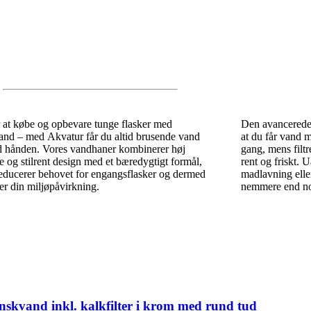
r at købe og opbevare tunge flasker med
Den avancerede 
and – med Akvatur får du altid brusende vand
at du får vand 
ed hånden. Vores vandhaner kombinerer høj
gang, mens filtr
 og stilrent design med et bæredygtigt formål,
rent og friskt. 
educerer behovet for engangsflasker og dermed
madlavning eller
r din miljøpåvirkning.
nemmere end nog
skvand inkl. kalkfilter i krom med rund tud