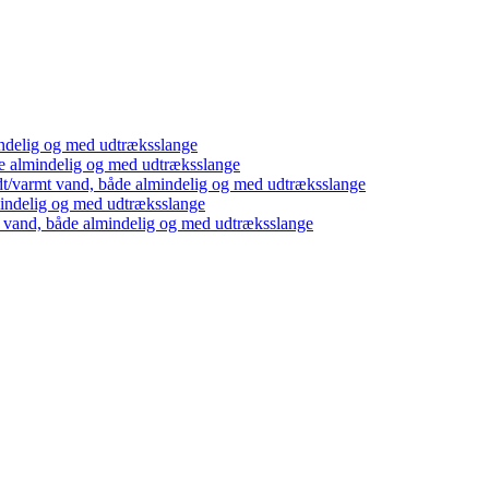
ndelig og med udtræksslange
e almindelig og med udtræksslange
dt/varmt vand, både almindelig og med udtræksslange
mindelig og med udtræksslange
t vand, både almindelig og med udtræksslange