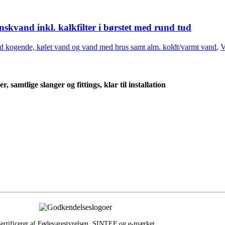
kvand inkl. kalkfilter i børstet med rund tud
d kogende, kølet vand og vand med brus samt alm. koldt/varmt vand
,
V
samtlige slanger og fittings, klar til installation
ertificeret af Fødevarestyrelsen, SINTEF og e‑mærket