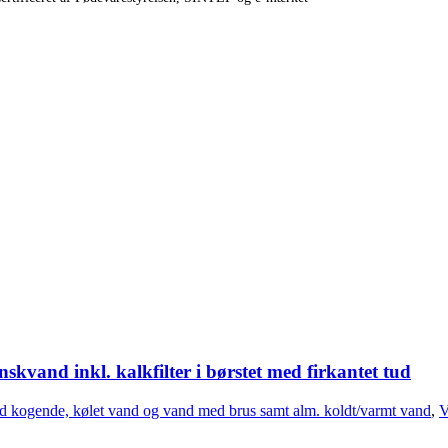
kvand inkl. kalkfilter i børstet med firkantet tud
d kogende, kølet vand og vand med brus samt alm. koldt/varmt vand
,
V