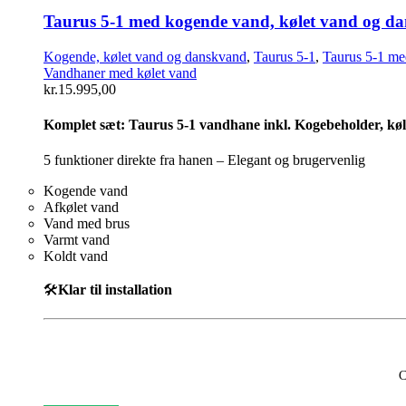
Taurus 5-1 med kogende vand, kølet vand og dans
Kogende, kølet vand og danskvand
,
Taurus 5-1
,
Taurus 5-1 me
Vandhaner med kølet vand
kr.
15.995,00
Komplet sæt:
Taurus 5-1 vandhane inkl. Kogebeholder, køler, 
5 funktioner direkte fra hanen – Elegant og brugervenlig
Kogende vand
Afkølet vand
Vand med brus
Varmt vand
Koldt vand
🛠️
Klar til installation
C