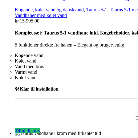
Kogende, kølet vand og danskvand
,
Taurus 5-1
,
Taurus 5-1 me
Vandhaner med kølet vand
kr.
15.995,00
Komplet sæt:
Taurus 5-1 vandhane inkl. Kogebeholder, køler
5 funktioner direkte fra hanen – Elegant og brugervenlig
Kogende vand
Kølet vand
Vand med brus
Varmt vand
Koldt vand
🛠️
Klar til installation
C
Tilføj til kurv