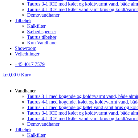
Taurus 3-1 ICE med kølet og koldt/varmt vand, både al
Taurus 4-1 ICE med kølet vand samt brus og koldt/varm
Demovandhaner
Tilbehør
Kalkfilter
Sæbedispenser
Taurus tilbehør
Kun Vandhane
Showroom
Vejledninger
+45 4017 7579
kr.
0,00
0
Kurv
Vandhaner
Taurus 3-1 med kogende og koldt/varmt vand, både almi
Taurus 4-1 med kogende, kølet og koldt/varmt vand, båd
Taurus 5-1 med kogende og kølet vand samt brus og kol
Taurus 3-1 ICE med kølet og koldt/varmt vand, både al
Taurus 4-1 ICE med kølet vand samt brus og koldt/varm
Demovandhaner
Tilbehør
Kalkfilter