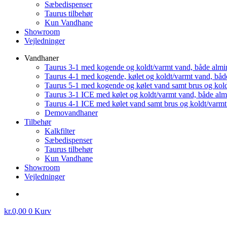
Sæbedispenser
Taurus tilbehør
Kun Vandhane
Showroom
Vejledninger
Vandhaner
Taurus 3-1 med kogende og koldt/varmt vand, både almi
Taurus 4-1 med kogende, kølet og koldt/varmt vand, båd
Taurus 5-1 med kogende og kølet vand samt brus og kol
Taurus 3-1 ICE med kølet og koldt/varmt vand, både al
Taurus 4-1 ICE med kølet vand samt brus og koldt/varm
Demovandhaner
Tilbehør
Kalkfilter
Sæbedispenser
Taurus tilbehør
Kun Vandhane
Showroom
Vejledninger
kr.
0,00
0
Kurv