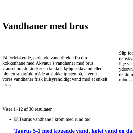
Vandhaner med brus
Slip fo
Få forfriskende, perlende vand direkte fra din
danskv
køkkenhane med Akvatur’s vandhaner med brus.
lige v
Uanset om du ønsker en lækker, kølig sodavand eller
ydeevne
blot en smagfuld måde at slukke tørsten på, leverer
da du r
vores vandhaner frisk kulsyreholdigt vand med et enkelt
mindske
tryk.
Viser 1–12 af 30 resultater
Taurus 5-1 med kogende vand, kølet vand og dan