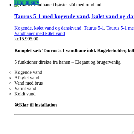
Tilføj til kurv
Taurus 5-1 med kogende vand, kølet vand og dans
Kogende, kølet vand og danskvand
,
Taurus 5-1
,
Taurus 5-1 me
Vandhaner med kølet vand
kr.
15.995,00
Komplet sæt:
Taurus 5-1 vandhane inkl. Kogebeholder, køler, 
5 funktioner direkte fra hanen – Elegant og brugervenlig
Kogende vand
Afkølet vand
Vand med brus
Varmt vand
Koldt vand
🛠️
Klar til installation
C